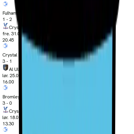
Fulham
1
-
2
Crystal Palace
fre. 31.07
20.45
Crystal Palace
3
-
1
Al Ula
lør. 25.07
16.00
Bromley
3
-
0
Crystal Palace
lør. 18.07
13.30