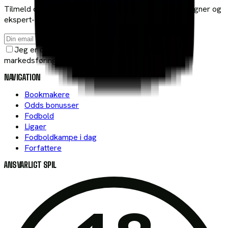
Tilmeld dig og få udvalgte kampforudsigelser, kampagner og
AEK Larnaca
ekspert-analyser direkte på mail.
1
-
2
Crystal Palace
Tilmeld
Jeg er over 18 år og accepterer at modtage
søn. 15.03
markedsføring om odds og spil.
15.00
NAVIGATION
Crystal Palace
Bookmakere
0
-
0
Odds bonusser
Leeds United
Fodbold
tors. 12.03
Ligaer
21.00
Fodboldkampe i dag
Forfattere
Crystal Palace
ANSVARLIGT SPIL
0
-
0
AEK Larnaca
tors. 05.03
21.00