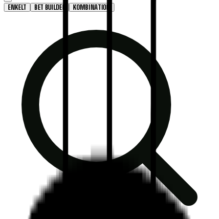
ENKELT
BET BUILDER
KOMBINATION