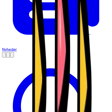
Nyheder