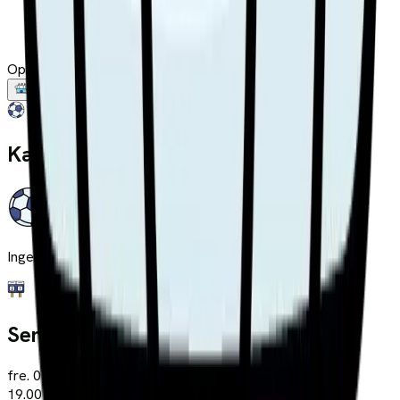
Opdateret
10.08.2026
Oversigt
Trup
Kampe
Resultater
Statistik
Kampe
Ingen resultater
Seneste kampe
fre. 07.08
19.00