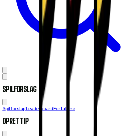
SPILFORSLAG
Spilforslag
Leaderboard
Forfattere
OPRET TIP