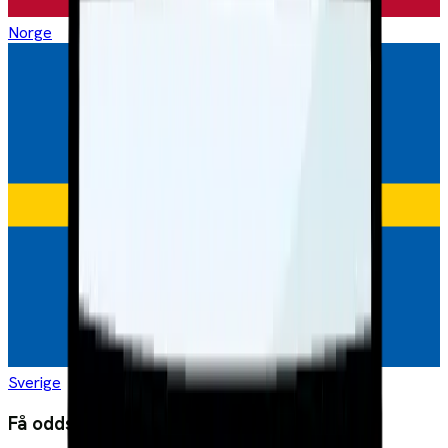
21.00
Norge
Fiorentina
2
-
1
Crystal Palace
søn. 12.04
15.00
Crystal Palace
2
-
1
Newcastle United
tors. 09.04
21.00
Crystal Palace
3
-
0
Sverige
Fiorentina
tors. 19.03
Få odds-tips i indbakken
18.45