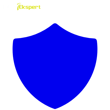
Gå til indhold