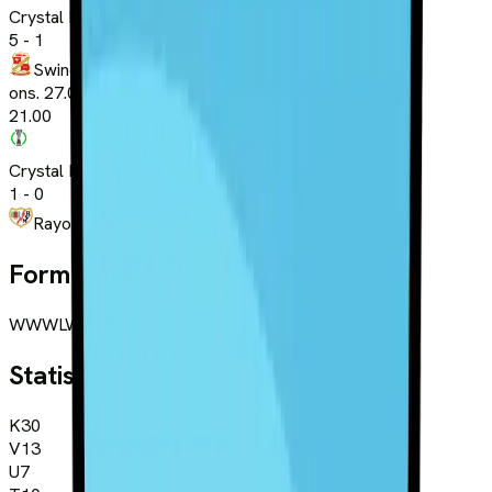
Crystal Palace
5
-
1
Swindon Town
ons. 27.05
21.00
Crystal Palace
1
-
0
Rayo Vallecano
Form
W
W
W
L
W
Statistik
K
30
V
13
U
7