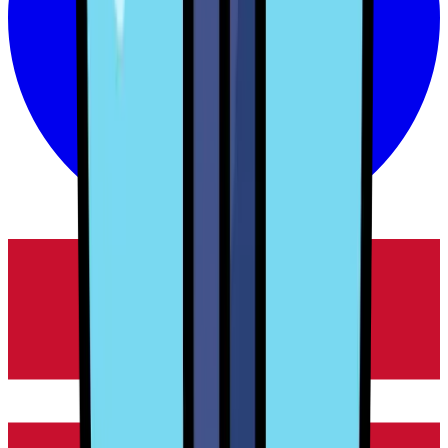
Hold (gns.)
4.40
55
22
Crystal Palace
Justin Devenny
Total (gns.)
7.80
søn. 10.05
HM
Over 8.5
40%
15.00
-
20
Over 9.5
30%
Hindolo Mustapha
Over 10.5
30%
Crystal Palace
-
22
Matheus França
2
-
2
Kort
Everton
Angribere
Hold (gns.)
2.00
tors. 07.05
Total (gns.)
4.80
21.00
#
Spiller
Nationalitet
Alder
Over 2.5
80%
Over 3.5
60%
7
28
Crystal Palace
Ismaïla Sarr
Over 4.5
50%
2
-
1
9
27
Eddie Nketiah
Shakhtar Donetsk
Statistik
søn. 03.05
10
23
Yéremy Pino
15.00
K
30
12
23
Christantus Uche
V
13
AFC Bournemouth
U
7
14
29
3
-
0
Jean-Philippe Mateta
T
10
MF
44
Crystal Palace