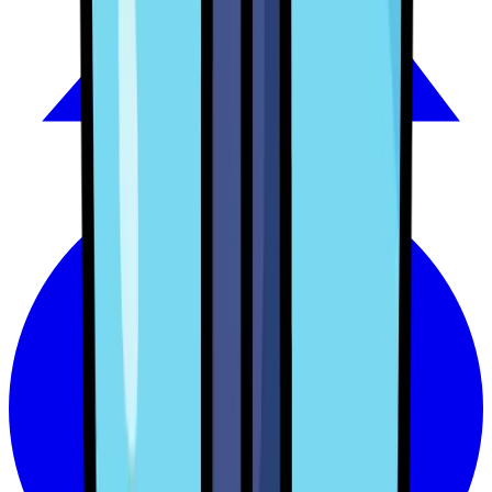
11
H. Hwang
ANG
1. aug.
H
Racing Santander
9
A. Armstrong
ANG
3
-
0
Reserver
V
1
M. Dúbravka
7
J. Bruun Larsen
10
M. Edwards
14
C. Roberts
18
H.
1. aug.
U
3
H. Bueno
14
T. Arokodare
17
P. Cardoso de Lima
24
T. Gomes
25
SC Heerenveen
0
-
0
U
29. jul.
U
Doncaster Rovers
2
-
0
V
25. jul.
H
Real Sociedad
1
-
2
T