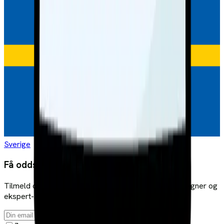
Sverige
Få odds-tips i indbakken
Tilmeld dig og få udvalgte kampforudsigelser, kampagner og
ekspert-analyser direkte på mail.
Tilmeld