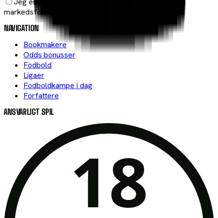
Jeg er over 18 år og accepterer at modtage
markedsføring om odds og spil.
NAVIGATION
Bookmakere
Odds bonusser
Fodbold
Ligaer
Fodboldkampe i dag
Forfattere
ANSVARLIGT SPIL
18