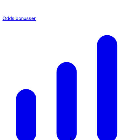
Odds bonusser