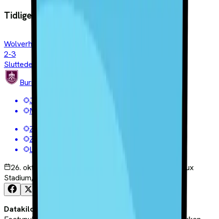
Tidligere møde i sæsonen
Wolverhampton Wanderers
2
-
3
Sluttede
Burnley
Jørgen Strand Larsen (str.) 42'
Marshall Munetsi 45+4'
Zian Flemming 14'
Zian Flemming 30'
Lyle Foster 90+5'
26. oktober 2025 · 15.00
Premier League
Molineux
Stadium
, Wolverhampton
Burnley
Premier League
Indbyrdes opgør
Startopstillinger
Odds sammenligning
Holdstatistik
Datakilde
:
Statistik, odds og kampdata leveret af
Burnley
1