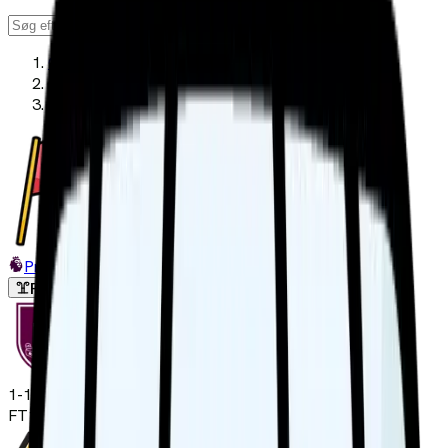
OddsEkspert
›
Premier League
›
Burnley vs Wolverhampton Wanderers
Burnley
vs
Wolverhampton Wanderers
–
Premier League
FØLG LIGA
Burnley
1
-
1
FT
17.00 Søndag 24. maj
Turf Moor
A. Kitchen