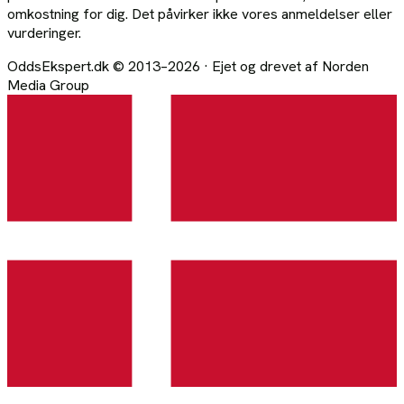
omkostning for dig. Det påvirker ikke vores anmeldelser eller
vurderinger.
OddsEkspert
.dk
© 2013–
2026
·
Ejet og drevet af
Norden
Media Group