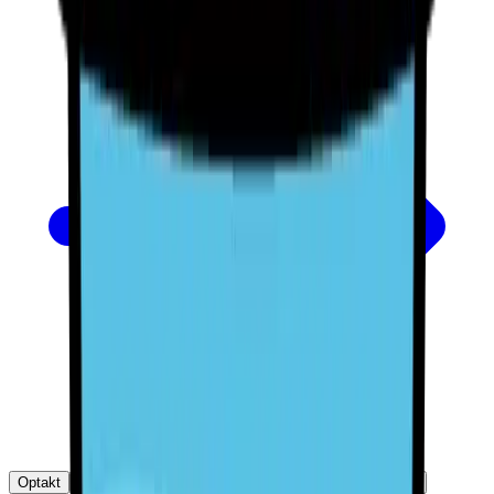
Optakt
Odds
Stilling
H2H & Form
Statistik
Opstilling