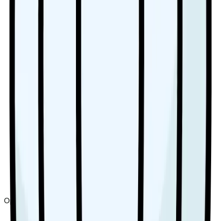
Opdateret
07.08.2026