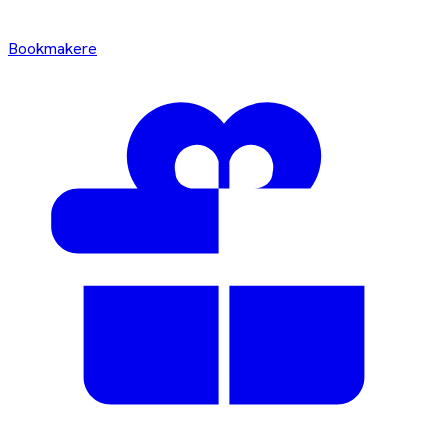
Bookmakere