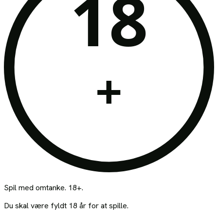
18
+
Spil med omtanke. 18+.
Du skal være fyldt 18 år for at spille.