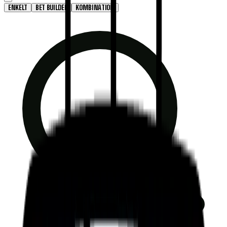
ENKELT
BET BUILDER
KOMBINATION