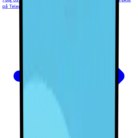
på Telegram og hold dig opdateret