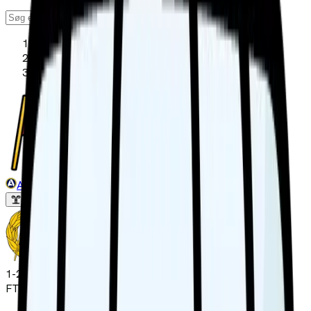
OddsEkspert
›
Allsvenskan
›
Hammarby vs AIK
Hammarby
vs
AIK
–
Allsvenskan
Allsvenskan
FØLG LIGA
Hammarby
1
-
2
FT
14.00 Søndag 24. maj
Tele2 Arena
A. Ladebäck