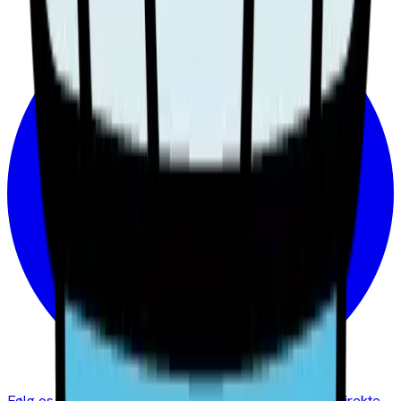
Følg os på Telegram
Få vores eksperters spilforslag direkte