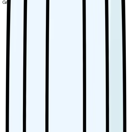
Grundlagt
1894