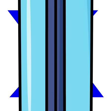
02.00
15.00
Matteo de Brienne
BTTS Ja
40%
4
27
Oskar Ågren
Gais
AIK
BTTS Nej
60%
vs
2
-
0
RT
5
27
Brommapojkarna
Gais
Resultater
Robin Wendin Thomasson
søn. 06.09
søn. 12.07
AW
02.00
16.30
Sejr
50%
6
32
August Wängberg
Uafgjort
30%
Tab
20%
RF
Gais
Gais
12
28
vs
1
-
0
Robin Frej
Andet
Häcken
Elfsborg
22
21
Anes Cardaklija
søn. 13.09
man. 06.07
Clean sheet
50%
02.00
19.00
Uden mål
10%
24
23
Filip Beckman
Djurgården
Brommapojkarna
1. halvleg
Midtbanespillere
vs
1
-
1
1H Mål (gns.)
0.90
Gais
Gais
#
Spiller
Nationalitet
Alder
søn. 20.09
lør. 30.05
2. halvleg
02.00
15.00
7
28
Joackim Åberg