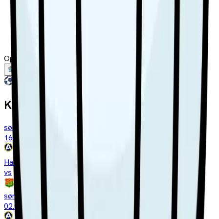
Opdateret
07.08.2026
Oversigt
Trup
Kampe
Resultater
Statistik
Kampe
søn. 09.08
16.30
Halmstad
vs
Gais
søn. 16.08
02.00