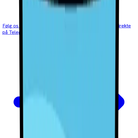
Følg os på Telegram
Få vores eksperters spilforslag direkte
på Telegram og hold dig opdateret