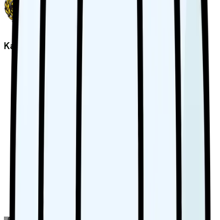
Mjällby
Kampens hændelser
Sebastian Clemmensen 51'
Jacob Bergström (str.) 58'
August Erlingmark 45'
Adam Bergmark-Wiberg 55'
Rockson Yeboah 57'
Sebastian Clemmensen 64'
David Kruse 80'
Kolbeinn Thórdarson 90+5'
Jacob Bergström 45'
Jeppe Kjær 50'
Á. Samuelsen 74'
Fredrik Landén 90'