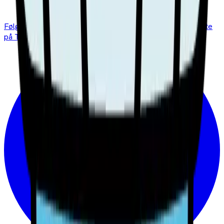
Følg os på Telegram
Få vores eksperters spilforslag direkte
på Telegram og hold dig opdateret