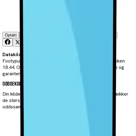
Optakt
Odds
Stilling
H2H & Form
Statistik
Opstilling
IFK Göteborg
Allsvenskan
Indbyrdes opgør
Startopstillinger
Odds sammenligning
Holdstatistik
Datakilde
:
Statistik, odds og kampdata leveret af
IFK Göteborg
0
Footypulse.org.
Odds sidst opdateret
:
25.05.2026
klokken
#
Hold
K
V
U
T
MF
MI
+/-
P
Opdateret
25.05.2026 kl. 18.44
1
IFK Göteborg
uafgjorte
(
4-4-2
)
Mjällby
(
3-4-3
)
18.44
.
OddsEkspert forbinder ikke sig med udbyderne og
Mjällby
1
15
13
2
0
42
17
+
25
41
Sirius
1X2 - Kampresultat
Begge hold scorer (BHS)
Over/Under 2.5 mål
Hj
2
Startopstilling
Mjällby
garanterer ikke nøjagtigheden af odds.
16
Point
17
Bookmaker
1
X
2
2
15
8
3
4
33
15
+
18
27
Hammarby
25. maj 2026
IFK Göteborg
Allsvenskan
IFK Göteborg
4
Sejre
4
ODDSEKSPERT
.DK
2.55
3.10
2.75
Spil her
1
-
1
3
14
8
2
4
33
15
+
18
26
Djurgården
4
Uafgjorte
5
25
E. Bishesari
MV
Mjällby
Din kilde til fodbold odds, statistik og spilforslag. Vi dækker
7
Nederlag
5
2.47
3.40
2.89
Spil her
AJ
4
15
6
7
2
28
23
+
5
25
Häcken
20. okt. 2025
Allsvenskan
IFK Göteborg
de største ligaer med ekspertanalyser og
1.3
Mål pr. kamp
1.4
17
A. Jallow
FOR
5
15
7
2
6
30
25
+
5
23
0
-
2
Malmö FF
2.40
3.30
2.90
oddssammenligninger.
2.2
Indkasserede mål/kamp
1.4
RY
Mjällby
6
15
6
4
5
18
21
-3
22
-14
Målforskel
+1
AIK
2.40
3.30
2.25
4. maj 2025
Allsvenskan
Mjällby
4
R. Yeboah
FOR
7
15
6
4
5
24
29
-5
22
Västerås SK
1
-
0
2.50
3.10
2.70
5
J. Bager
FOR
IFK Göteborg
8
15
5
6
4
20
18
+
2
21
Elfsborg