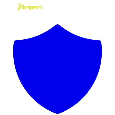
Gå til indhold