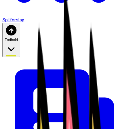
Spilforslag
Fodbold