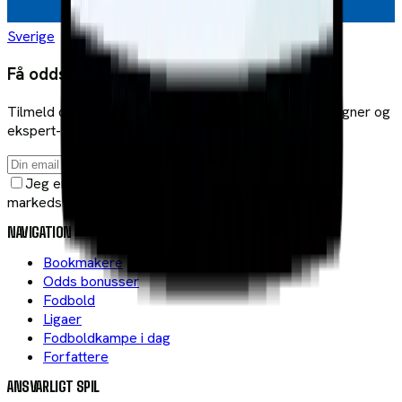
Sverige
Få odds-tips i indbakken
Tilmeld dig og få udvalgte kampforudsigelser, kampagner og
ekspert-analyser direkte på mail.
Tilmeld
Jeg er over 18 år og accepterer at modtage
markedsføring om odds og spil.
NAVIGATION
Bookmakere
Odds bonusser
Fodbold
Ligaer
Fodboldkampe i dag
Forfattere
ANSVARLIGT SPIL