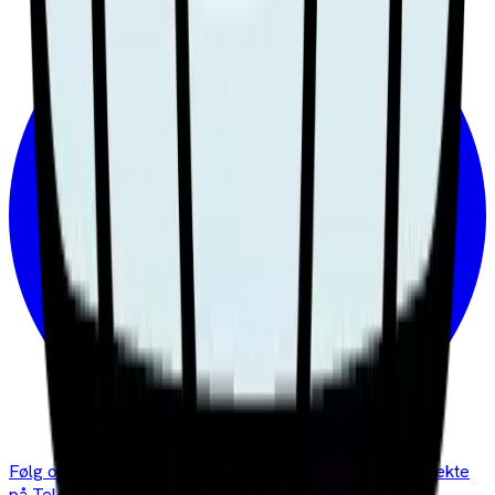
Følg os på Telegram
Få vores eksperters spilforslag direkte
på Telegram og hold dig opdateret