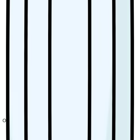
Opdateret
08.08.2026