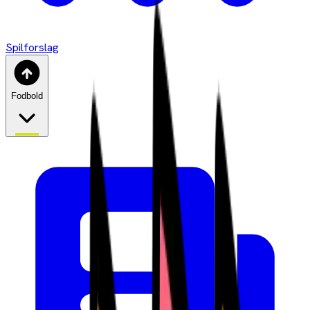
Spilforslag
Fodbold