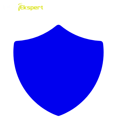
Gå til indhold