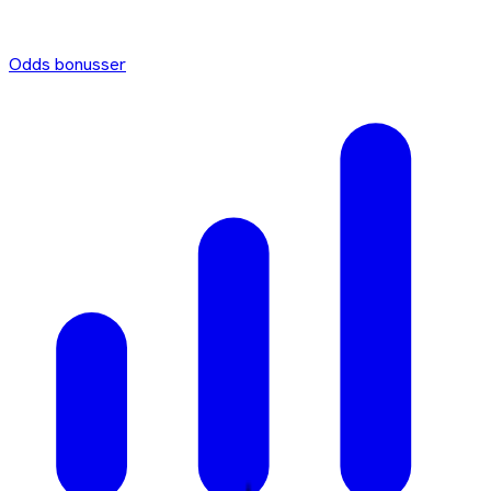
Odds bonusser