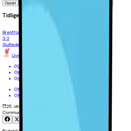
Optakt
Odds
Stilling
H2H & Form
Statistik
Opstilling
Tidligere møde i sæsonen
Brentford
3
-
2
Sluttede
Liverpool
Dango Ouattara 5'
Kevin Schade 45'
Igor Thiago (str.) 60'
Milos Kerkez 45+5'
Mohamed Salah 89'
25. oktober 2025 · 21.00
Premier League
Gtech
Community Stadium
, Brentford
Liverpool
Premier League
Indbyrdes opgør
Startopstillinger
Odds sammenligning