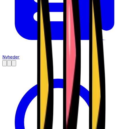
Nyheder