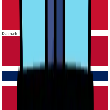
Danmark