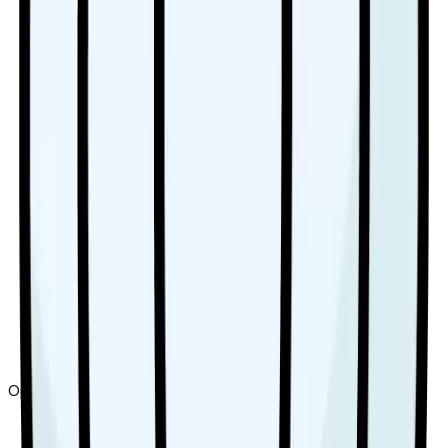
Opdateret
07.08.2026