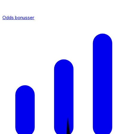
Odds bonusser