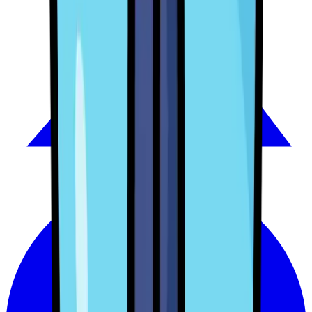
19
M. Illary
MF
Halmstad - Seneste kampe
6
J. Allansson
MF
T
U
T
T
T
27
R. Ascone
MF
3. aug.
H
HC
Sirius
14
H. Carneil
MF
0
-
2
EA
T
11
E. Arvidsson
ANG
26. jul.
U
GAIS
9
O. Faraj
ANG
1
-
1
Reserver
U
2
J. Karlsson
6
Y. Karabelyov
11
E. Ekong
21
S. Vecchia Holmquist
19. jul.
H
4
F. Schyberg
8
N. Mäenpää
15
G. Friberg
18
M. Persson
20
O. Liima
Häcken
0
-
2
T
13. jul.
U
Djurgården
0
-
3
T
4. jul.
H
Västerås SK