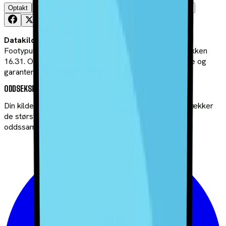
Optakt
Odds
Stilling
H2H & Form
Statistik
Opstilling
Malmö FF
Allsvenskan
Indbyrdes opgør
Startopstillinger
Odds sammenligning
Holdstatistik
Datakilde
:
Statistik, odds og kampdata leveret af
Malmö FF
3
Footypulse.org.
Odds sidst opdateret
:
30.05.2026
klokken
#
Hold
K
V
U
T
MF
MI
+/-
P
Opdateret
30.05.2026 kl. 16.31
0
Malmö FF
uafgjorte
(
4-4-2
)
Halmstad
(
4-4-2
)
16.31
.
OddsEkspert forbinder ikke sig med udbyderne og
Halmstad
1
15
13
2
0
42
17
+
25
41
Sirius
1X2 - Kampresultat
Begge hold scorer (BHS)
Over/Under 2.5 mål
Hj
0
Startopstilling
Halmstad
garanterer ikke nøjagtigheden af odds.
23
Point
7
Bookmaker
1
X
2
2
15
8
3
4
33
15
+
18
27
Hammarby
30. maj 2026
Malmö FF
Allsvenskan
Malmö FF
7
Sejre
1
ODDSEKSPERT
.DK
1.53
4.15
5.70
Spil her
5
-
2
3
14
8
2
4
33
15
+
18
26
Djurgården
2
Uafgjorte
4
1
R. Olsen
MV
Halmstad
Din kilde til fodbold odds, statistik og spilforslag. Vi dækker
6
Nederlag
10
1.53
4.33
5.50
Spil her
4
15
6
7
2
28
23
+
5
25
Häcken
16. aug. 2025
Allsvenskan
Halmstad
17
J. Larsen
FOR
de største ligaer med ekspertanalyser og
2.0
Mål pr. kamp
0.7
5
15
7
2
6
30
25
+
5
23
0
-
4
Malmö FF
1.51
4.30
5.65
Spil her
BK
oddssammenligninger.
1.7
Indkasserede mål/kamp
2.1
Malmö FF
6
15
6
4
5
18
21
-3
22
+5
Målforskel
-20
AIK
4
B. Kurtulus
FOR
1.53
4.33
5.50
18. maj 2025
Allsvenskan
Malmö FF
7
15
6
4
5
24
29
-5
22
Västerås SK
3
-
0
5
A. Đurić
FOR
1.50
4.20
5.50
Halmstad
8
15
5
6
4
20
18
+
2
21
Elfsborg
19
C. Rosler
FOR
1.45
4.20
6.40
9
15
5
5
5
19
15
+
4
20
GAIS
23
N. Åstrand John
FOR
10
15
5
3
7
19
21
-2
18
18+ Reklame. Spil ansvarligt.
Kalmar
Malmö FF - Seneste kampe
25
G. Dal Toé Busanello
FOR
11
14
4
5
5
20
19
+
1
17
Mjällby
Har du et spilleproblem? Ring StopSpillet: 70 22 28 25
V
T
U
V
V
29
S. Haksabanovic
MF
12
15
4
5
6
20
24
-4
17