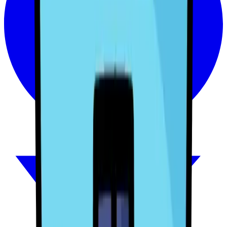
Brommapojkarna
2. aug.
U
KB
ROFUS.nu
StopSpillet.dk
Læs mere om ansvarligt spil
13
15
4
4
7
19
33
-14
16
IFK Göteborg
Brommapojkarna
40
K. Busuladzic
MF
2
-
1
14
15
3
4
8
17
33
-16
13
Örgryte
V
7
O. Rosengren
MF
15
15
2
4
9
12
26
-14
10
Degerfors
26. jul.
H
OS
16
15
1
4
10
11
31
-20
7
Elfsborg
Halmstad
24
O. Sjöstrand
MF
1
-
2
37
A. Skogmar
ANG
T
20. jul.
U
20
E. Botheim
ANG
Kalmar
Halmstad
2
-
2
TR
U
1
T. Rönning
MV
12. jul.
H
AB
IFK Göteborg
4
-
0
17
A. Boman
FOR
V
5
P. Gregor
FOR
4. jul.
U
Degerfors
16
E. Tõugjas
FOR
1
-
0
24
R. Kaib
FOR
V
MI