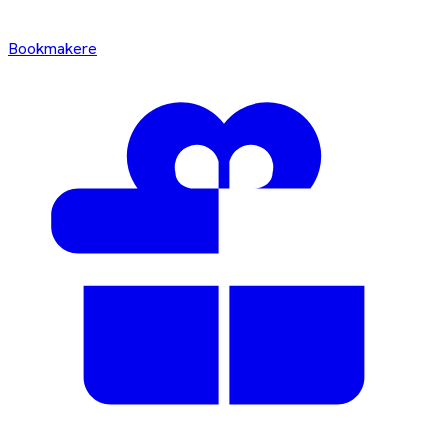
Bookmakere