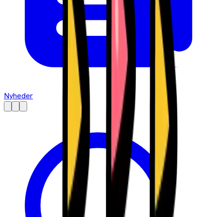
Nyheder