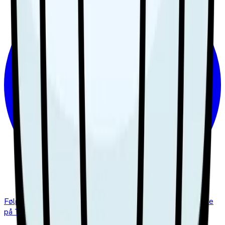
Følg os på Telegram
Få vores eksperters spilforslag direkte
på Telegram og hold dig opdateret