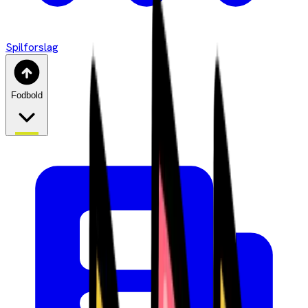
Spilforslag
Fodbold