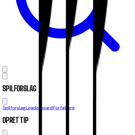
SPILFORSLAG
Spilforslag
Leaderboard
Forfattere
OPRET TIP