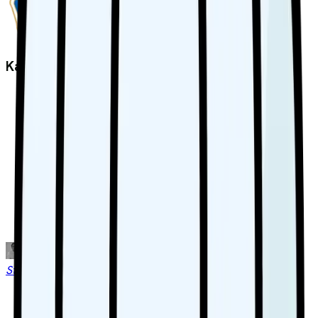
Halmstad
Kampens hændelser
Adrian Skogmar 4'
Kenan Busuladzic 30'
Erik Botheim 60'
Erik Botheim 62'
Erik Botheim 68'
Omar Faraj 7'
Omar Faraj 26'
Bleon Kurtulus 76'
Steffen Fonvig
Chefredaktør & Sportsanalytiker