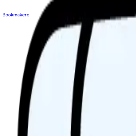
Bookmakere