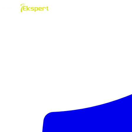
Gå til indhold