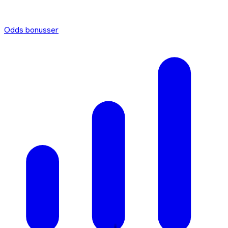
Odds bonusser