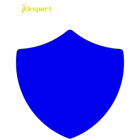
Gå til indhold