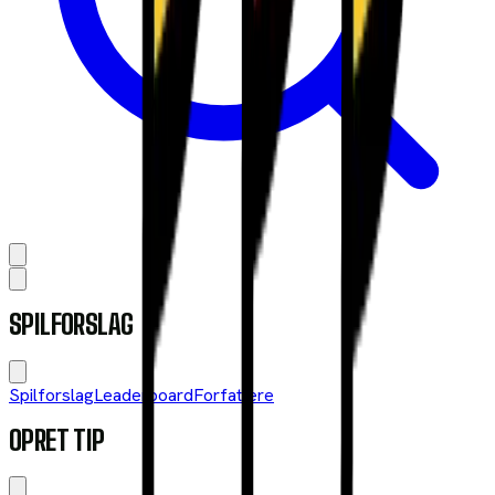
SPILFORSLAG
Spilforslag
Leaderboard
Forfattere
OPRET TIP