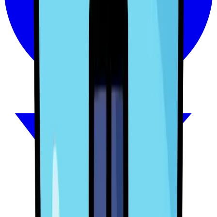
ROFUS.nu
StopSpillet.dk
Læs mere om ansvarligt spil
15
33
8
8
17
37
58
-21
32
Werder Bremen
27
A. Hountondji
ANG
T
FC Bayern München
16
33
6
8
19
42
68
-26
26
19. jul.
U
VfL Wolfsburg
Gorica
17
33
6
8
19
41
70
-29
26
1
M. Neuer
Heidenheim
MV
1
-
2
18
33
6
8
19
28
57
-29
26
St. Pauli
T
27
K. Laimer
FOR
11. jul.
U
3
M. Kim
FOR
Babelsberg
4
-
1
21
H. Ito
FOR
V
20
T. Bischof
FOR
4. jul.
H
Kickers Emden
6
J. Kimmich
MF
1
-
3
8
L. Goretzka
MF
T
17
M. Olise
MF
22
R. Guerreiro
MF
FC Bayern München - Seneste kampe
10
J. Musiala
MF
V
V
T
V
V
4. aug.
U
11
N. Jackson
ANG
Jeju United
Reserver
2
-
1
1
B. Voll
4
D. Nemeth
9
A. Ceesay
18
T. Hara
19
M. Kaars
23
L. Oppie