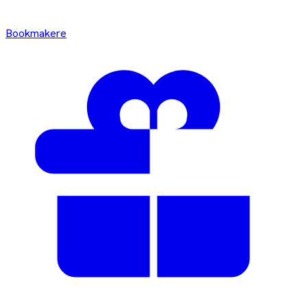
Bookmakere