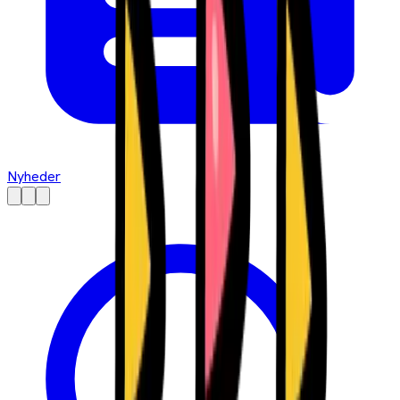
Nyheder