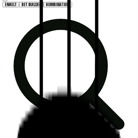
ENKELT
BET BUILDER
KOMBINATION