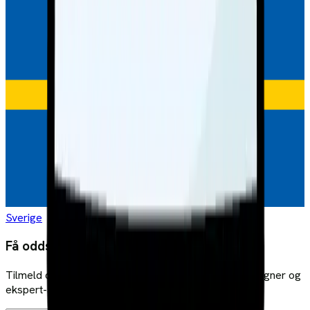
Sverige
Få odds-tips i indbakken
Tilmeld dig og få udvalgte kampforudsigelser, kampagner og
ekspert-analyser direkte på mail.