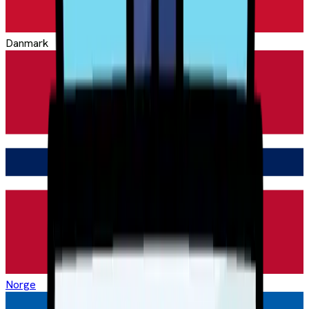
Danmark
Norge