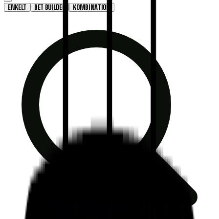
ENKELT
BET BUILDER
KOMBINATION