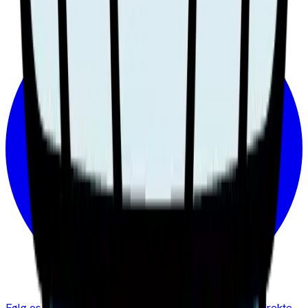
Følg os på Telegram
Få vores eksperters spilforslag direkte