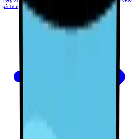
på Telegram og hold dig opdateret