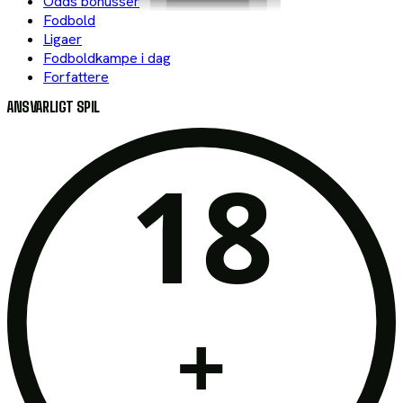
Odds bonusser
Fodbold
Ligaer
Fodboldkampe i dag
Forfattere
ANSVARLIGT SPIL
18
+