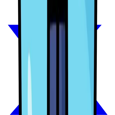
Alcione
26
J. Lucumí Bonilla
FOR
20
38
2
12
24
26
71
-45
18
Pisa
1
-
0
33
J. Miranda González
FOR
V
24. maj
H
6
N. Moro
MF
Juventus
2
-
2
8
R. Freuler
MF
U
10
F. Bernardeschi
MF
23
S. Sohm
MF
Bologna - Seneste kampe
11
J. Rowe
MF
T
V
V
U
T
9
S. Castro
ANG
8. aug.
H
Reserver
Pisa
6
E. İlkhan
17
S. Kulenovic
20
V. Lazaro
22
C. Casadei
25
N. Nkounk
1
-
4
5
E. Fauske Helland
7
R. Orsolini
13
F. Ravaglia
16
N. Casale
19
L. F
T
1. aug.
H
SC Cambuur
3
-
1
V
25. jul.
H