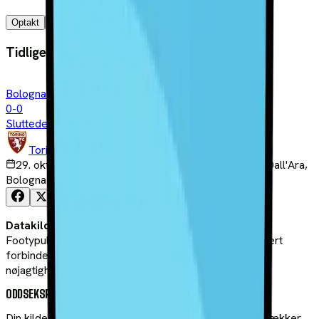
Optakt
Stilling
H2H & Form
Statistik
Opstilling
Tidligere møde i sæsonen
Bologna
0
-
0
Sluttede
Torino
29. oktober 2025 · 20.45
Serie A
Stadio Renato Dall'Ara
,
Bologna
Torino
Serie A
Indbyrdes opgør
Startopstillinger
Holdstatistik
Datakilde
:
Statistik, odds og kampdata leveret af
Torino
0
Footypulse.org.
Senest opdateret i realtid.
OddsEkspert
#
Hold
K
V
U
T
MF
MI
+/-
P
1
Torino
uafgjorte
(
3-5-2
)
Bologna
(
4-2-3-1
)
forbinder ikke sig med udbyderne og garanterer ikke
Bologna
1
38
27
6
5
89
35
+
54
87
Inter
1
Startopstilling
Bologna
nøjagtigheden af odds.
45
Point
56
2
38
23
7
8
58
36
+
22
76
Napoli
15. feb. 2026
Torino
Serie A
Torino
12
Sejre
16
ODDSEKSPERT
.DK
1
-
2
3
38
23
4
11
59
31
+
28
73
Roma
9
Uafgjorte
8
1
A. Paleari
MV
Bologna
Din kilde til fodbold odds, statistik og spilforslag. Vi dækker
17
Nederlag
14