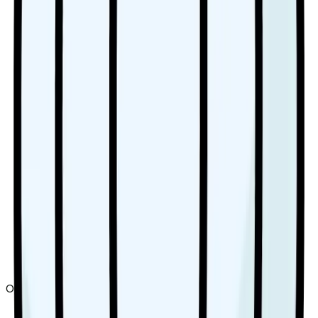
Opdateret
09.08.2026