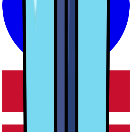
8
25
Hold (gns.)
3.50
Ivan Ilić
Inter
Total (gns.)
8.50
søn. 19.04
10
28
Over 8.5
60%
Nikola Vlašić
12.30
Over 9.5
40%
11
23
Over 10.5
20%
Gaetano Oristanio
Cremonese
14
24
0
-
0
Kort
Tino Anjorin
Torino
22
23
Cesare Casadei
Hold (gns.)
1.40
lør. 11.04
Total (gns.)
3.30
15.00
32
24
Kristjan Asllani
Over 2.5
70%
Over 3.5
40%
Torino
66
22
Gvidas Gineitis
Over 4.5
20%
2
-
1
83
20
Hellas Verona
Sergiu Perciun
Statistik
søn. 05.04
-
19
18.00
Alessio Cacciamani
K
30
WA
V
12
-
19
Pisa
U
4
Wisdom Acquah
0
-
1
T
14
-
21
MF
38
Torino
Marco Dalla Vecchia