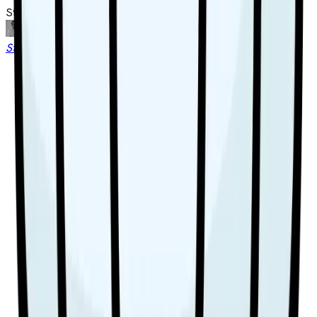
Stadio Olimpico Grande Torino
(
27,958
)
Steffen Fonvig
Chefredaktør & Sportsanalytiker