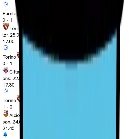
Burnley
0
-
1
Torino
lør. 25.07
17.00
Torino
0
-
1
Cittadella
ons. 22.07
17.30
Torino
1
-
0
Alcione
søn. 24.05
21.45