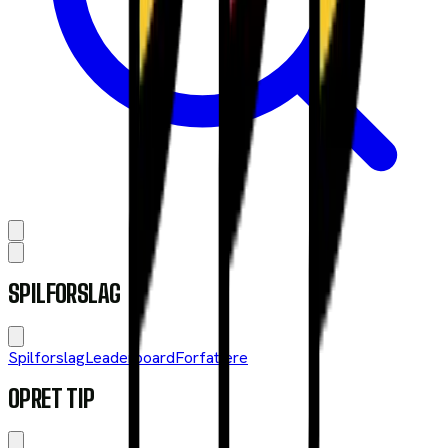
SPILFORSLAG
Spilforslag
Leaderboard
Forfattere
OPRET TIP