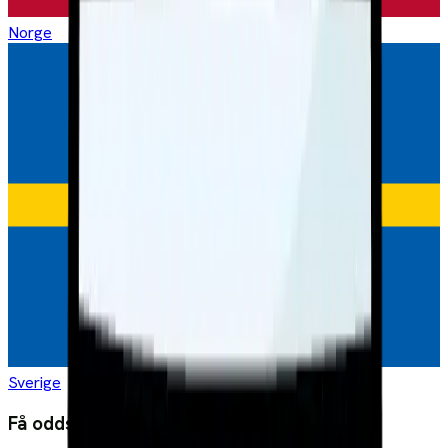
Alieu Njie
18.00
Norge
-
19
Tommaso Gabellini
Torino
2
-
0
-
25
Pietro Pellegri
Lazio
søn. 22.02
12.30
Genoa
3
-
0
Torino
søn. 15.02
18.00
Torino
1
-
2
Sverige
Bologna
lør. 07.02
Få odds-tips i indbakken
20.45