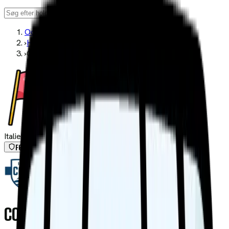
OddsEkspert
›
Hold
›
Como
Italien
FØLG HOLD
COMO