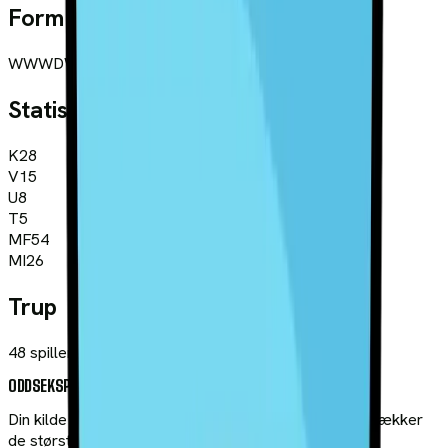
Form
W
W
W
D
W
Statistik
K
28
V
15
U
8
T
5
MF
54
MI
26
Trup
48 spillere
ODDSEKSPERT
.DK
#
4
Serie A
Din kilde til fodbold odds, statistik og spilforslag. Vi dækker
Statistik
Trup
Kampe
Resultater
de største ligaer med ekspertanalyser og