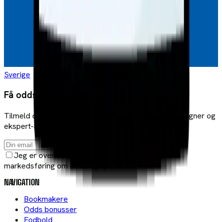
-
32
Lecce
Alessandro Gabrielloni
lør. 21.02
-
23
15.00
Iván Azón
-
25
Marlon Mustapha
Juventus
TF
0
-
2
-
26
Sverige
Como
Tommaso Fumagalli
ons. 18.02
Få odds-tips i indbakken
20.45
Tilmeld dig og få udvalgte kampforudsigelser, kampagner og
AC Milan
ekspert-analyser direkte på mail.
1
-
1
Como
Tilmeld
Jeg er over 18 år og accepterer at modtage
lør. 14.02
markedsføring om odds og spil.
15.00
NAVIGATION
Como
Bookmakere
1
-
2
Odds bonusser
Fiorentina
Fodbold