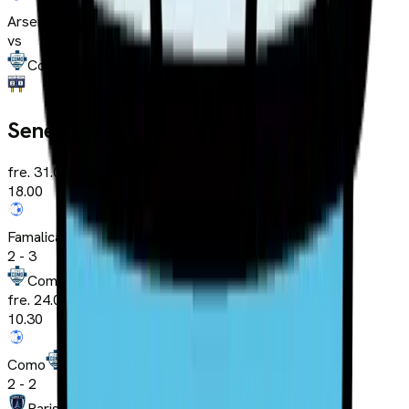
Arsenal
vs
Como
Seneste kampe
fre. 31.07
18.00
Famalicão
2
-
3
Como
fre. 24.07
10.30
Como
2
-
2
Paris