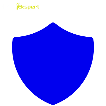
Gå til indhold