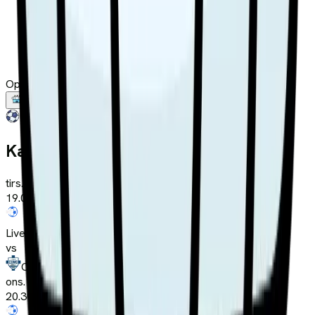
Opdateret
08.08.2026
Oversigt
Trup
Kampe
Resultater
Statistik
Kampe
tirs. 16.06
19.00
Liverpool
vs
Como
ons. 12.08
20.30