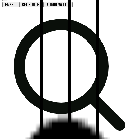
ENKELT
BET BUILDER
KOMBINATION