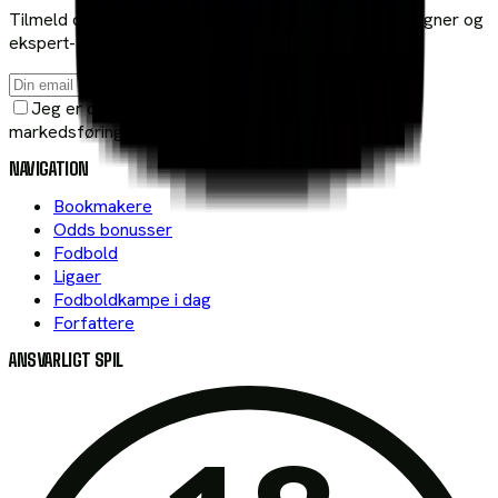
Tilmeld dig og få udvalgte kampforudsigelser, kampagner og
Cagliari
ekspert-analyser direkte på mail.
0
-
2
Lecce
Tilmeld
Jeg er over 18 år og accepterer at modtage
man. 09.02
markedsføring om odds og spil.
20.45
NAVIGATION
Roma
Bookmakere
2
-
0
Odds bonusser
Cagliari
Fodbold
lør. 31.01
Ligaer
20.45
Fodboldkampe i dag
Forfattere
Cagliari
ANSVARLIGT SPIL
4
-
0
Hellas Verona
lør. 24.01
18.00