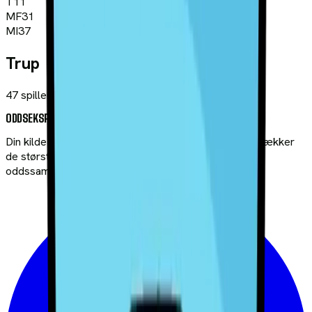
T
11
MF
31
MI
37
Trup
47 spillere
ODDSEKSPERT
.DK
#
14
Serie A
Din kilde til fodbold odds, statistik og spilforslag. Vi dækker
Statistik
Trup
Kampe
Resultater
de største ligaer med ekspertanalyser og
oddssammenligninger.
Form
Keepere
lør. 08.08
20.30
Seneste 10
#
Spiller
Nationalitet
Alder
Ingen resultater
Cagliari
W
W
L
D
W
L
W
L
L
L
1
24
Elia Caprile
0
-
0
Seneste 10
Nice
Kampe spillet
:
10
12
28
Alen Sherri
søn. 02.08
14.00
24
24
Mål
Giuseppe Ciocci