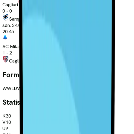
Cagliari
0
-
0
Sampdoria
søn. 24.05
20.45
AC Milan
1
-
2
Cagliari
Form
W
W
L
D
W
Statistik
K
30
V
10
U
9