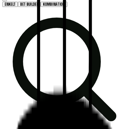
ENKELT
BET BUILDER
KOMBINATION