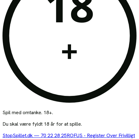
18
Fiorentina
1
-
2
Cagliari
lør. 17.01
20.45
+
Cagliari
1
-
0
Juventus
man. 12.01
18.30
Genoa
3
-
0
Cagliari
tors. 08.01
Spil med omtanke. 18+.
18.30
Du skal være fyldt 18 år for at spille.
Cremonese
StopSpillet.dk
—
70 22 28 25
ROFUS - Register Over Frivilligt
2
-
2