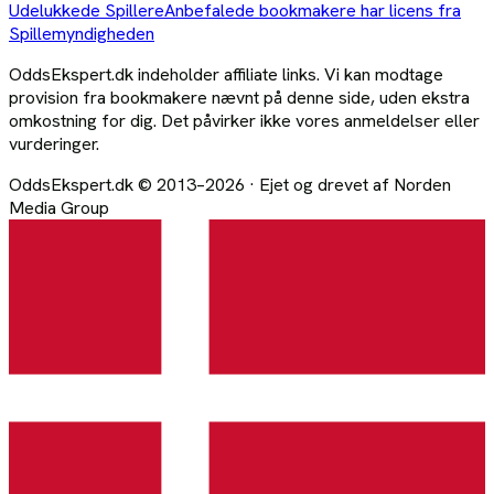
Udelukkede Spillere
Anbefalede bookmakere har licens fra
Cagliari
Spillemyndigheden
fre. 02.01
20.45
OddsEkspert.dk indeholder affiliate links. Vi kan modtage
provision fra bookmakere nævnt på denne side, uden ekstra
omkostning for dig. Det påvirker ikke vores anmeldelser eller
Cagliari
vurderinger.
0
-
1
AC Milan
OddsEkspert
.dk
© 2013–
2026
·
Ejet og drevet af
Norden
lør. 27.12
Media Group
15.00
Torino
1
-
2
Cagliari
søn. 21.12
12.30
Cagliari
2
-
2
Pisa