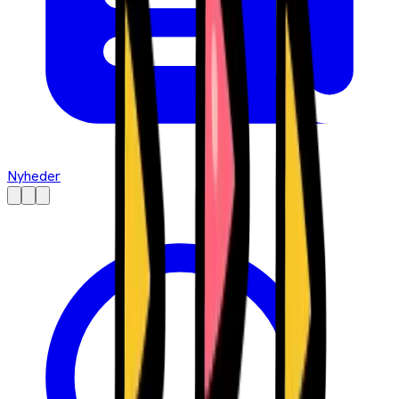
Nyheder