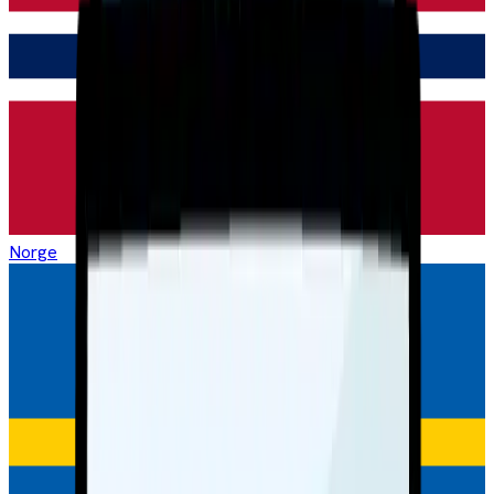
Norge