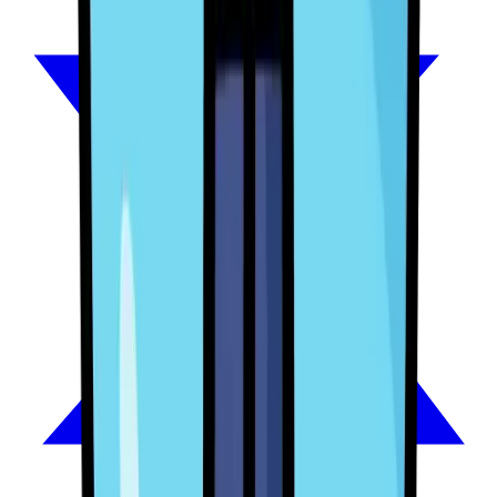
21
8
3
2
3
13
15
-2
11
12
Celtic
T. Meunier
MF
V
24. maj
U
22
8
3
1
4
12
15
-3
10
Ludogorets
6
N. Bentaleb
MF
Manchester City
23
8
3
1
4
12
16
-4
10
Dinamo Zagreb
2
-
1
32
A. Bouaddi
MF
V
24
8
2
3
3
9
11
-2
9
Brann
15
R. Perraud
MF
25
8
3
0
5
10
16
-6
9
Young Boys
17
N. Mukau
ANG
26
8
2
1
5
5
11
-6
7
Sturm Graz
LOSC Lille - Seneste kampe
9
O. Giroud
ANG
27
8
2
1
5
9
16
-7
7
FCSB
V
U
T
V
T
27
F. Sanches Correia
ANG
28
8
2
1
5
6
14
-8
7
Go Ahead Eagles
1. aug.
U
Reserver
29
8
2
0
6
11
15
-4
6
Feyenoord
OH Leuven
2
M. Cash
4
E. Konsa Ngoyo
5
T. Mings
9
H. Elliot
10
E. Buendía
11
O.
6
-
3
30
8
2
0
6
9
13
-4
6
7
M. Fernandez Pardo
Basel
10
H. Haraldsson
16
A. Bodart
20
N. Edjoum
V
31
8
2
0
6
10
15
-5
6
Salzburg
1. aug.
U
32
8
1
1
6
5
14
-9
4
Club NXT U23
Rangers
0
-
0
33
8
1
0
7
7
15
-8
3
Nice
U
34
8
0
1
7
5
15
-10
1
FC Utrecht
25. jul.
U
Union Saint-Gilloise
35
8
0
1
7
4
15
-11
1
Malmö FF
1
-
2
36
8
0
1
7
2
22
-20
1
Maccabi Tel Aviv