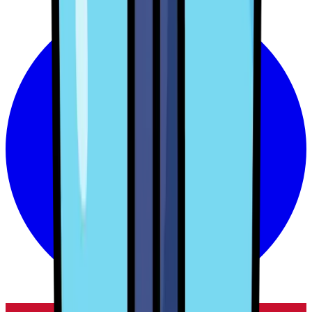
T
18. jul.
H
La Louvière
3
-
0
V
17. maj
H
Auxerre
0
-
2
T