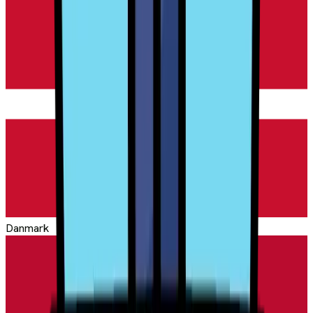
Danmark