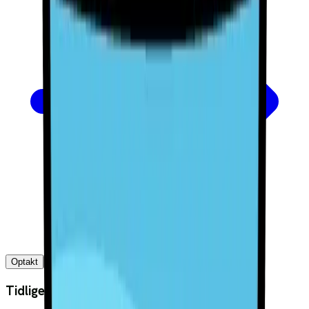
Optakt
Stilling
H2H & Form
Statistik
Opstilling
Tidligere møde i sæsonen