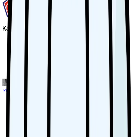
LOSC Lille
Kampens hændelser
John McGinn 54'
Leon Bailey 85'
Douglas Luiz 72'
Félix Correia 25'
Steffen Fonvig
Chefredaktør & Sportsanalytiker