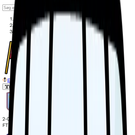
OddsEkspert
›
Europa League
›
Aston Villa vs LOSC Lille
Aston Villa
vs
LOSC Lille
–
Europa Leagu
Europa League
FØLG LIGA
Aston Villa
2
-
0
FT
21.00 Torsdag 19. marts
Villa Park
D. Massa