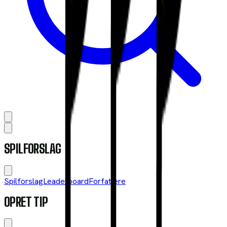
SPILFORSLAG
Spilforslag
Leaderboard
Forfattere
OPRET TIP