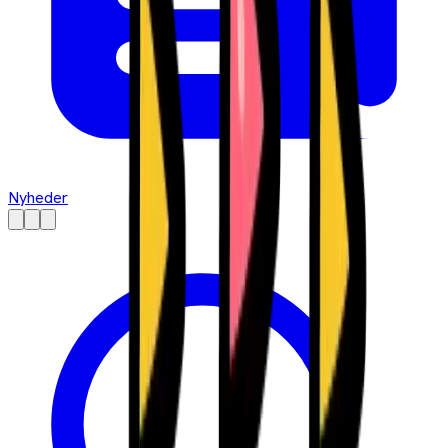
Nyheder