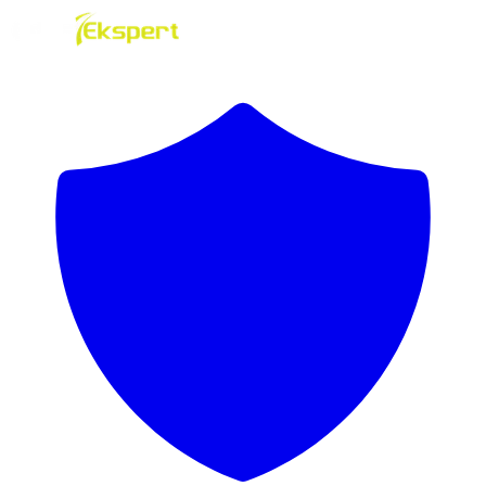
Gå til indhold