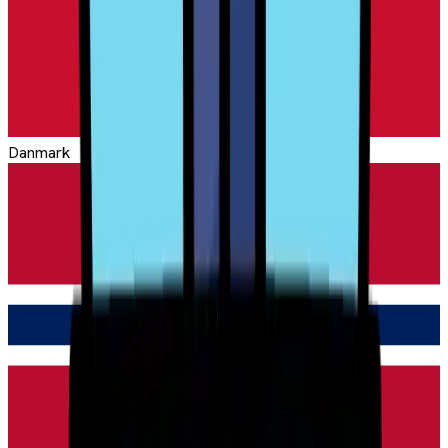
Danmark