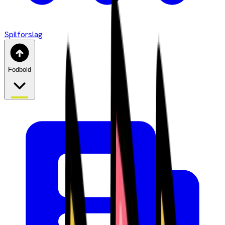
Spilforslag
Fodbold