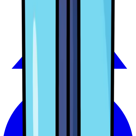
Sporting CP
27
8
2
1
5
9
16
-7
7
FCSB
1
-
4
7
C. Hudson-Odoi
ANG
28
8
2
1
5
6
14
-8
7
Go Ahead Eagles
T
Reserver
29
8
2
0
6
11
15
-4
6
Feyenoord
31. jul.
U
3
M. van der Hoorn
5
K. Finnsson
8
C. Bozdogan
14
Z. Iqbal
15
A. Bl
Portimonense SAD
30
8
2
0
6
9
13
-4
6
Basel
3
N. Williams
6
I. Sangaré
8
E. Anderson
10
M. Gibbs-White
19
I. da 
2
-
1
31
8
2
0
6
10
15
-5
6
Salzburg
V
32
8
1
1
6
5
14
-9
4
26. jul.
U
Rangers
Vitória Guimarães
33
8
1
0
7
7
15
-8
3
Nice
1
-
1
34
8
0
1
7
5
15
-10
1
FC Utrecht
U
23. jul.
U
35
8
0
1
7
4
15
-11
1
Malmö FF
Rio Ave
36
8
0
1
7
2
22
-20
1
Maccabi Tel Aviv
2
-
5
T
22. jul.
H
Blackburn Rovers
3
-
0
V