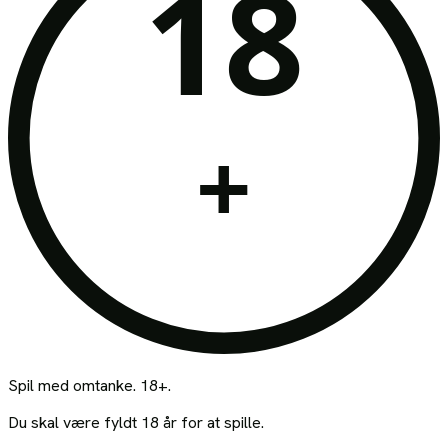
18
+
Spil med omtanke. 18+.
Du skal være fyldt 18 år for at spille.