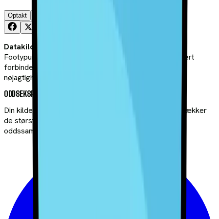
Optakt
Stilling
H2H & Form
Statistik
Opstilling
FC Utrecht
Europa League
Indbyrdes opgør
Startopstillinger
Holdstatistik
Datakilde
:
Statistik, odds og kampdata leveret af
FC Utrecht
0
Footypulse.org.
Senest opdateret i realtid.
OddsEkspert
#
Hold
K
V
U
T
MF
MI
+/-
P
0
FC Utrecht
uafgjorte
(
4-3-3
)
Nottingham Forest
(
4-3-3
)
forbinder ikke sig med udbyderne og garanterer ikke
Nottingham Forest
1
8
7
0
1
18
5
+
13
21
Olympique Lyonnais
1
Startopstilling
Nottingham Forest
nøjagtigheden af odds.
1
Point
14
2
8
7
0
1
14
6
+
8
21
Aston Villa
11. dec. 2025
FC Utrecht
Europa League
FC Utrecht
0
Sejre
4
ODDSEKSPERT
.DK
1
-
2
3
8
6
1
1
18
8
+
10
19
FC Midtjylland
1
Uafgjorte
2
1
V. Barkas
MV
Nottingham Forest
Din kilde til fodbold odds, statistik og spilforslag. Vi dækker
7
Nederlag
2
4
8
5
2
1
13
7
+
6
17
Real Betis
2
S. Horemans
FOR
de største ligaer med ekspertanalyser og
0.6
Mål pr. kamp
1.9
5
8
5
2
1
13
7
+
6
17
Porto
oddssammenligninger.
1.9
Indkasserede mål/kamp
0.9
40
M. Didden
FOR
FC Utrecht - Seneste kampe
6
8
5
2
1
11
5
+
6
17
-10
Målforskel
+8
Sporting Braga
44
M. Eerdhuijzen
FOR
7
8
5
2
1
10
4
+
6
17
SC Freiburg
T
V
T
T
T
16
S. Elkarouani
FOR
8
8
5
1
2
13
6
+
7
16
2. aug.
H
Roma
Sevilla
20
D. de Wit
MF
9
8
5
1
2
11
7
+
4
16
Genk
0
-
1
10
8
4
3
1
14
7
+
7
15
Bologna
27
A. Engwanda
MF
T
24. jul.
U
11
8
5
0
3
15
9
+
6
15
VfB Stuttgart
21
G. Zechiël
MF