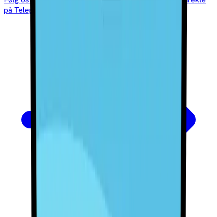
på Telegram og hold dig opdateret