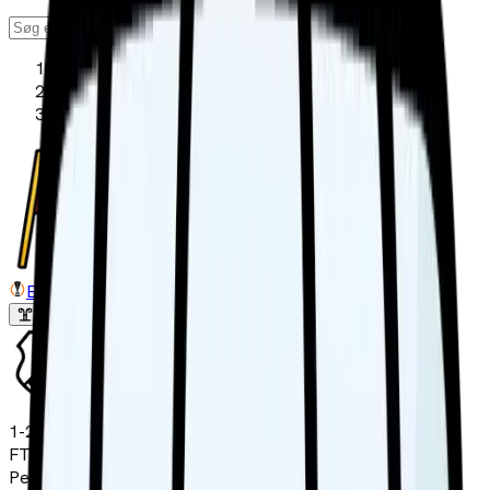
OddsEkspert
›
Europa League
›
FC Utrecht vs Nottingham Forest
FC Utrecht
vs
Nottingham Forest
–
Europ
Europa League
FØLG LIGA
FC Utrecht
1
-
2
FT
18.45 Torsdag 11. december
Stadion Galgenwaard
I.
Peljto