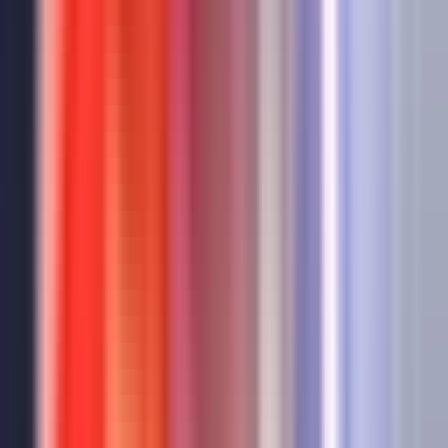
Få 100% op til 1000 kroner
Hent tilbud
Min +18 år • Hjælpelinje:
Stopspillet.dk
• Selvudelukkelse:
ROFUS.nu
• Tilbud gælder kun for nye spillere bosat i
Danmark • Generelle betingelser og vilkår gælder
RELATEREDE ARTIKLER
VM 2026 GRUPPE I OPTAKT
29. maj 2026
·
Dødens gruppe samler Frankrig, Norge,
Senegal og Irak. Ståle Solbakken fører Norge tilbage til VM
efter 25 års tørke med Haaland og Ødegaard som
spydspidser. Se vores fulde analyse, favoritter, value-bets og
kampprogram.
Læs artikel
Frankrig
Verdensmesterskab — Group I
Indbyrdes opgør
Startopstillinger
Odds sammenligning
Holdstatistik
Frankrig mod Senegal: gensyn med
Frankrig
1
#
Hold
K
V
U
T
MF
MI
+/-
P
Opdateret
16.06.2026 kl. 23.06
2002-chokket i New York
0
Frankrig
uafgjorte
(
4-2-3-1
)
Senegal
(
4-3-3
)
Senegal
1
3
3
0
0
10
2
+
8
9
Frankrig
1X2 - Kampresultat
Begge hold scorer (BHS)
Over/Under 2.5 mål
Hj