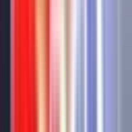
Frankrig går ind som favorit takket være deres individuelle
klasse og dybde, men Senegal er en modstander, man ikke
kan tage let på. Det mest sandsynlige billede er et Frankrig
med bolden og initiativet, mens Senegal forsvarer kompakt
og lurer på de hurtige kontringer. Får senegaleserne en tidlig
scoring, kan spøgelserne fra 2002 hurtigt melde sig hos
franskmændene.
For dig, der leder efter value, kan det være værd at kigge
mod, om Senegal kan holde kampen tæt eller tage point, frem
for at satse på en stor fransk sejr. Vil du have et kvalificeret
bud, kan du tjekke
vores gratis spilforslag
. Husk, at odds kun
udtrykker sandsynligheder — spil med omtanke, og sæt
aldrig mere, end du har råd til at tabe.
Opsummering
Frankrig mod Senegal er en åbningskamp med både
stjernestøv og historie: verdens nummer ét mod det
afrikanske hold, der allerede én gang har sendt
franskmændene i gulvet på den helt store scene. Frankrig er