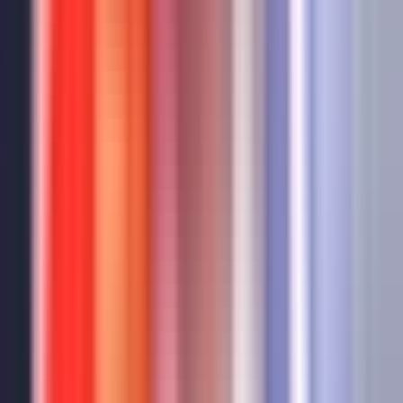
0
Startopstilling
Senegal
9
Point
3
Bookmaker
1
X
2
2
3
2
0
1
8
7
+
1
6
Norge
16. jun. 2026
Frankrig
World Cup
Frankrig
Gruppe I skydes i gang med et brag, når Frankrig møder
3
Sejre
1
1.53
4.40
6.80
Spil her
3
-
1
3
3
1
0
2
8
6
+
2
3
Senegal på MetLife Stadium i East Rutherford tirsdag den 16.
Senegal
0
Uafgjorte
0
16
M. Maignan
MV
Senegal
juni 2026, klokken 21.00 dansk tid. Det er et perfekt tidspunkt
0
Nederlag
2
1.42
4.33
6.66
Spil her
4
3
0
0
3
1
12
-11
0
Irak
5
J. Koundé
FOR
for danske seere, der vil følge en af de mest medrivende
3.3
Mål pr. kamp
2.7
1.42
4.33
6.66
Spil her
åbningskampe ved
VM 2026
— og en kamp med en historie,
0.7
Indkasserede mål/kamp
2.0
4
D. Upamecano
FOR
Frankrig - Seneste kampe
der rækker langt tilbage.
+8
Målforskel
+2
1.50
4.50
6.00
Spil her
17
W. Saliba
FOR
Banen i New York-området er neutral grund, men kampen får
T
T
V
V
V
1.51
4.40
6.95
Spil her
19
T. Hernández
FOR
alligevel en særlig stemning på grund af den store
18. jul.
H
1.45
4.60
7.00
senegalesiske opbakning i regionen. Det bliver en styrkeprøve
England
8
A. Tchouaméni
MF
mellem en af turneringens største titelfavoritter og et af
4
-
6
1.47
4.33
7.00
Afrikas stærkeste landshold. Du finder hele
VM's
14
A. Rabiot
MF
T
kampprogram
, hvis du vil følge Gruppe I tæt.
1.47
4.30
7.00
14. jul.
H
11
M. Olise
MF
Spanien
1.50
4.25
7.30
Hvad der er på spil
7
O. Dembélé
MF
0
-
2
T
18+ Reklame. Spil ansvarligt.
20
D. Doue
MF
9. jul.
H
Det er første kamp for begge hold, så Frankrig og Senegal
Marokko
10
K. Mbappé
ANG
starter på nul point. Gruppe I tæller også Norge og Irak, og i
Har du et spilleproblem? Ring StopSpillet: 70 22 28 25
2
-
0
Senegal
et format med 48 hold går både de to bedste fra hver gruppe
ROFUS.nu
StopSpillet.dk
Læs mere om ansvarligt spil
V
og de otte bedste treere videre. Frankrig forventes at gå
16
E. Mendy
MV