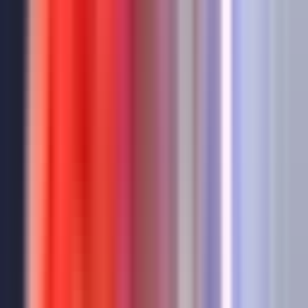
Burak Chester
Ekspert
Frankrig to win
16. jun.
Indsats
2.5
/10
Odds
1.52
Vundet
18+ Reklame. Spil ansvarligt.
·
Har du et spilleproblem? Ring
StopSpillet: 70 22 28 25
·
ROFUS.nu
·
StopSpillet.dk
·
Læs
mere om ansvarligt spil
AKTUELLE KAMPAGNER