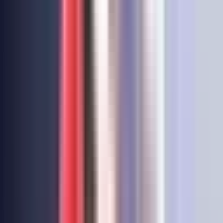
Følg os på Telegram
Få vores eksperters spilforslag direkte
på Telegram og hold dig opdateret