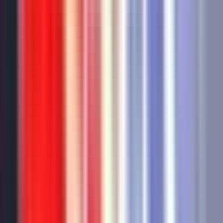
favoritter, men Senegal har kvaliteten og forhistorien til at
gøre det tæt — og måske endda gentage 2002-chokket. Vil
du følge dramaet i Gruppe I, kan du holde øje med
live
resultater
fra alle VM-kampene undervejs.
Skrevet af
Steffen Fonvig
Chefredaktør & Sportsanalytiker
Chefredaktør på OddsEkspert og medstifter af Norden
Media Group. Steffen har arbejdet professionelt i
spillebranchen siden 2020 og dækker odds, kampanalyser og
sportsbetting på tværs af de nordiske markeder.