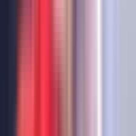
Burak Chester
Ekspert
M. Olise scorer eller laver assist
16. jun.
Indsats
1.5
/10
Odds
2.00
Vundet
18+ Reklame. Spil ansvarligt.
·
Har du et spilleproblem? Ring
StopSpillet: 70 22 28 25
·
ROFUS.nu
·
StopSpillet.dk
·
Læs
mere om ansvarligt spil
Burak Chester
Ekspert
Eduard Mendy 4+ redninger
16. jun.