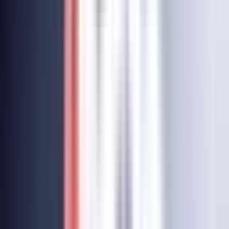
ENKELT
BET BUILDER
KOMBINATION