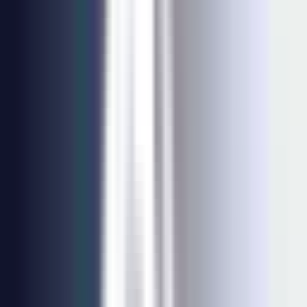
Bookmakere