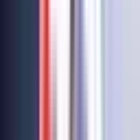
Senegal
Kampens hændelser
Kylian Mbappé 66'
Bradley Barcola 82'
Kylian Mbappé 90+6'
Ibrahim Mbaye 90+5'
Steffen Fonvig
Chefredaktør & Sportsanalytiker