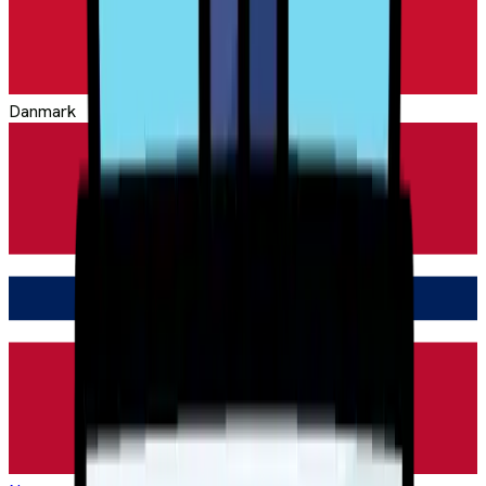
Danmark