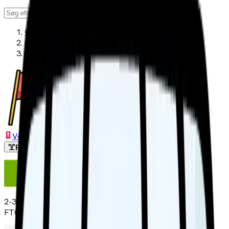
OddsEkspert
›
Verdensmesterskab
›
Mexico vs England
Mexico
vs
England
–
Verdensmesterskab
Verdensmesterskab
FØLG LIGA
Mexico
2
-
3
FT
03.00 Mandag 6. juli
Estadio Azteca
A. Faghani