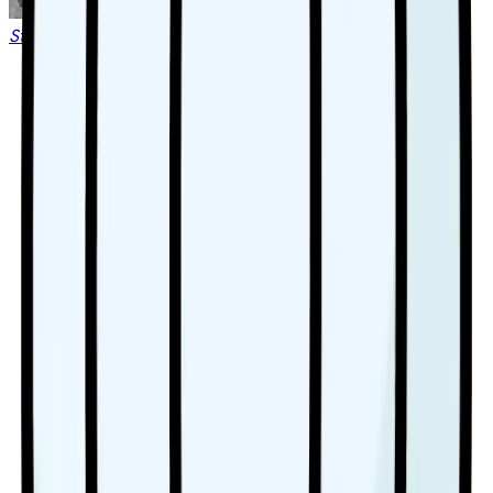
Steffen Fonvig
Chefredaktør & Sportsanalytiker