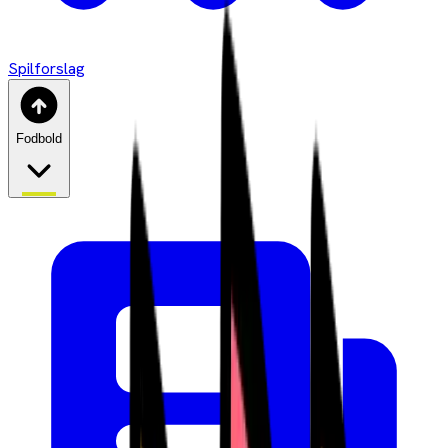
Spilforslag
Fodbold