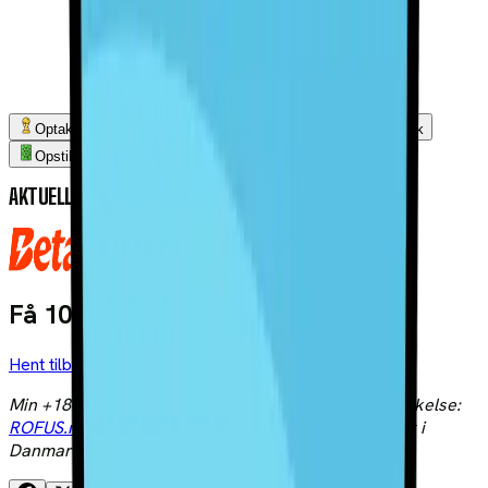
Optakt
Odds
Stilling
H2H & Form
Statistik
Opstilling
AKTUELLE KAMPAGNER
Få 100% op til 1000 kroner
Hent tilbud
Min +18 år • Hjælpelinje:
Stopspillet.dk
• Selvudelukkelse:
ROFUS.nu
• Tilbud gælder kun for nye spillere bosat i
Danmark • Generelle betingelser og vilkår gælder