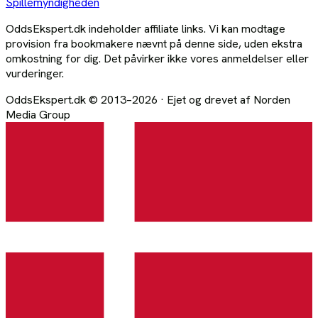
Spillemyndigheden
OddsEkspert.dk indeholder affiliate links. Vi kan modtage
provision fra bookmakere nævnt på denne side, uden ekstra
omkostning for dig. Det påvirker ikke vores anmeldelser eller
vurderinger.
OddsEkspert
.dk
© 2013–
2026
·
Ejet og drevet af
Norden
Media Group