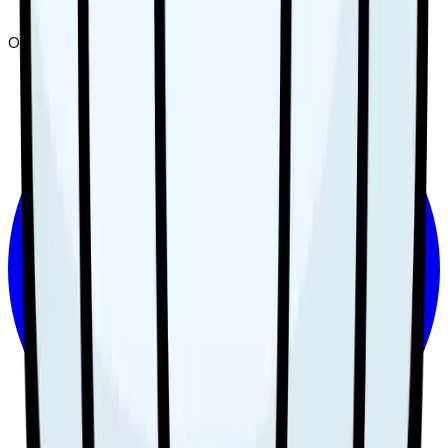
Opdateret
06.08.2026