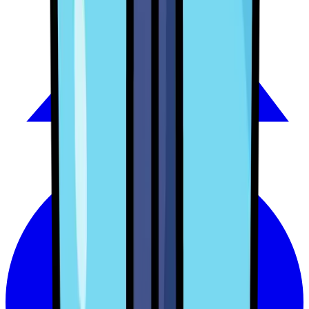
15. jul.
H
Reserver
Argentina
4
E. Álvarez Velázquez
8
Á. Fidalgo Fernández
10
E. Vega Rojas
1
1
-
2
5
J. Stones
11
M. Rashford
12
T. Chalobah
13
D. Henderson
14
J. H
T
11. jul.
U
Norge
2
-
1
V
6. jul.
U
Mexico
3
-
2
V
1. jul.
H
DR Congo
2
-
1
V