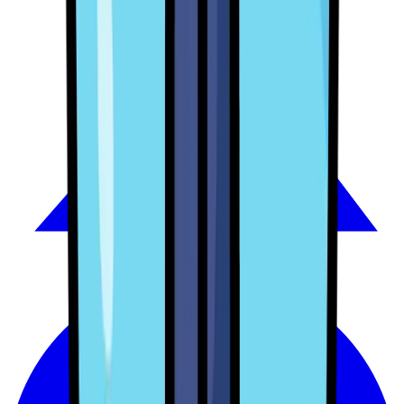
10
J. Bellingham
MF
England - Seneste kampe
11
M. Rashford
MF
V
T
V
V
V
18. jul.
U
9
H. Kane
ANG
Frankrig
Reserver
6
-
4
1
L. Mejía Cajar
2
C. Blackman
5
E. Fariña
8
A. Carrasquilla Alcázar
1
V
4
D. Rice
5
J. Stones
12
T. Chalobah
13
D. Henderson
14
J. Henders
15. jul.
H
Argentina
1
-
2
T
11. jul.
U
Norge
2
-
1
V
6. jul.
U
Mexico
3
-
2
V
1. jul.
H
DR Congo