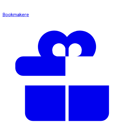
Bookmakere