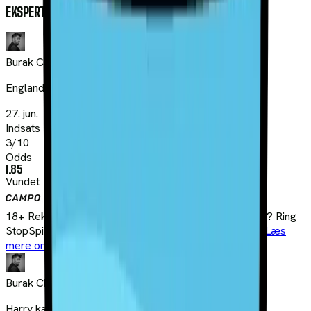
EKSPERT SPILFORSLAG
Burak Chester
Ekspert
England sejr + Kane scorer
27. jun.
Indsats
3
/10
Odds
1.85
Vundet
18+ Reklame. Spil ansvarligt.
·
Har du et spilleproblem? Ring
StopSpillet: 70 22 28 25
·
ROFUS.nu
·
StopSpillet.dk
·
Læs
mere om ansvarligt spil
Burak Chester
Ekspert
Harry kane 2+ skud på mål med højrefod