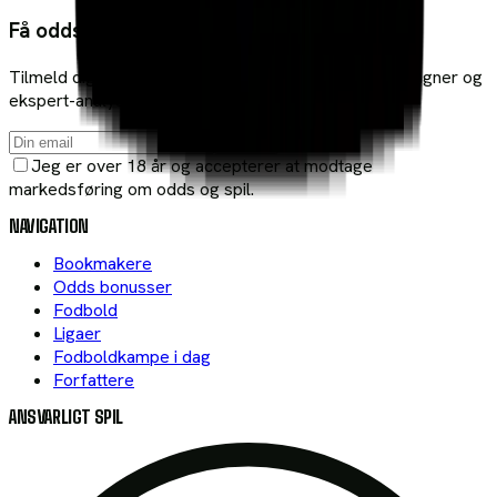
Få odds-tips i indbakken
Tilmeld dig og få udvalgte kampforudsigelser, kampagner og
ekspert-analyser direkte på mail.
Tilmeld
Jeg er over 18 år og accepterer at modtage
markedsføring om odds og spil.
NAVIGATION
Bookmakere
Odds bonusser
Fodbold
Ligaer
Fodboldkampe i dag
Forfattere
ANSVARLIGT SPIL