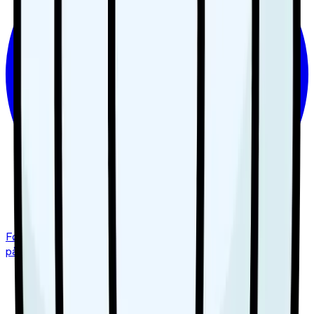
Følg os på Telegram
Få vores eksperters spilforslag direkte
på Telegram og hold dig opdateret