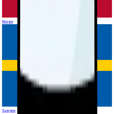
Norge
Sverige