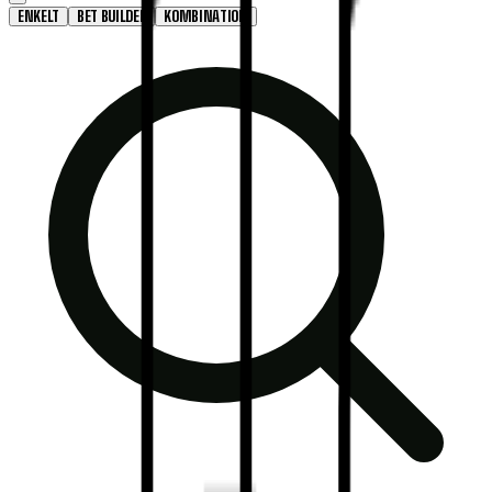
ENKELT
BET BUILDER
KOMBINATION