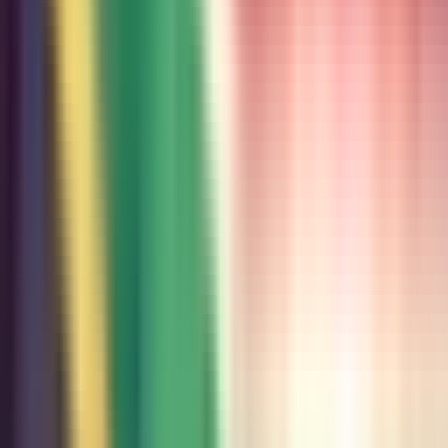
SPILFORSLAG
Spilforslag
Leaderboard
Forfattere
OPRET TIP