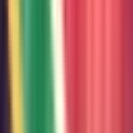
Spilforslag
Fodbold