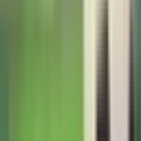
Tilmeld
Jeg er over 18 år og accepterer at modtage
markedsføring om odds og spil.
NAVIGATION
Bookmakere
Odds bonusser
Fodbold
Ligaer
Fodboldkampe i dag
Forfattere
ANSVARLIGT SPIL
18