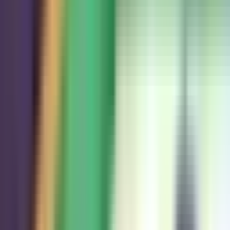
Få 100% op til 1000 kroner
Hent tilbud
Min +18 år • Hjælpelinje:
Stopspillet.dk
• Selvudelukkelse:
ROFUS.nu
• Tilbud gælder kun for nye spillere bosat i
Danmark • Generelle betingelser og vilkår gælder
RELATEREDE ARTIKLER
VM 2026 GRUPPE A OPTAKT
29. maj 2026
·
Mexico åbner VM 2026 på Estadio Azteca den
11. juni. Vi analyserer Gruppe A med Mexico, Sydafrika,
Sydkorea og Tjekkiet — holdet, der knækkede Danmark i
playoff-finalen. Find favoritter, value-bets og kampprogram.
Læs artikel
Sydafrika