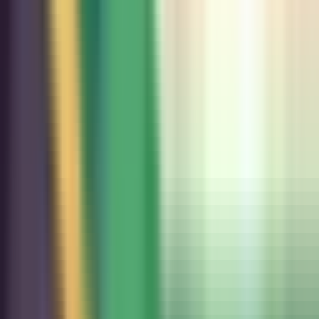
ENKELT
BET BUILDER
KOMBINATION