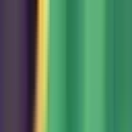
Følg os på Telegram
Få vores eksperters spilforslag direkte
på Telegram og hold dig opdateret