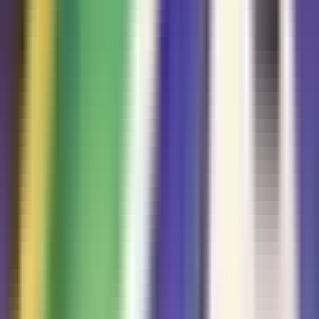
18
H. Oh
ANG
Mexico
Reserver
0
-
1
2
T. Matuludi
3
K. Ndamase
8
T. Moremi
9
L. Foster
15
I. Rayners
16
T
5
T. Kim
7
H. Son
9
K. Cho
10
J. Lee
12
B. Song
14
W. Cho
15
M. Kim
1
12. jun.
H
Tjekkiet
2
-
1
V
4. jun.
H
El Salvador
1
-
0
V
31. maj
H
Trinidad og Tobago
5
-
0
V