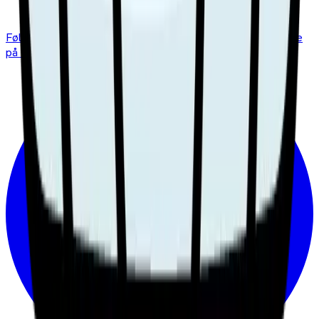
Følg os på Telegram
Få vores eksperters spilforslag direkte
på Telegram og hold dig opdateret