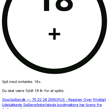
+
Spil med omtanke. 18+.
Du skal være fyldt 18 år for at spille.
StopSpillet.dk
—
70 22 28 25
ROFUS - Register Over Frivilligt
Udelukkede Spillere
Anbefalede bookmakere har licens fra