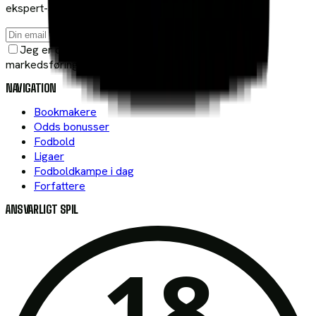
ekspert-analyser direkte på mail.
Tilmeld
Jeg er over 18 år og accepterer at modtage
markedsføring om odds og spil.
NAVIGATION
Bookmakere
Odds bonusser
Fodbold
Ligaer
Fodboldkampe i dag
Forfattere
ANSVARLIGT SPIL
18