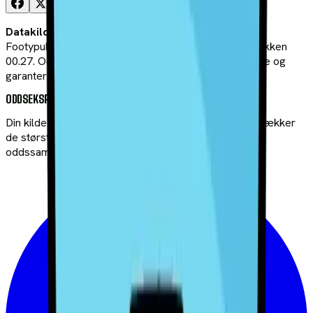
Tyskland
Verdensmesterskab — Group E
Indbyrdes opgør
Startopstillinger
Odds sammenligning
Holdstatistik
Datakilde
:
Statistik, odds og kampdata leveret af
Tyskland
0
Footypulse.org.
Odds sidst opdateret
:
30.06.2026
klokken
#
Hold
K
V
U
T
MF
MI
+/-
P
Opdateret
30.06.2026 kl. 00.27
1
Tyskland
uafgjorte
(
4-4-2
)
Paraguay
(
4-4-2
)
00.27
.
OddsEkspert forbinder ikke sig med udbyderne og
Paraguay
1
3
2
0
1
10
4
+
6
6
Tyskland
1X2 - Kampresultat
Begge hold scorer (BHS)
Over/Under 3.5 mål
Hj
0
Startopstilling
Paraguay
garanterer ikke nøjagtigheden af odds.
6
Point
4
Bookmaker
1
X
2
2
3
2
0
1
4
2
+
2
6
Elfenbenskysten
29. jun. 2026
Tyskland
World Cup
Tyskland
2
Sejre
1
ODDSEKSPERT
.DK
1.35
5.00
8.25
Spil her
1
-
1
3
3
1
1
1
2
2
0
4
Ecuador
0
Uafgjorte
1
1
M. Neuer
MV
Paraguay
Din kilde til fodbold odds, statistik og spilforslag. Vi dækker
1
Nederlag
1
1.38
5.20
8.70
Spil her
4
3
0
1
2
1
9
-8
1
Curaçao
6
J. Kimmich
FOR
de største ligaer med ekspertanalyser og
3.3
Mål pr. kamp
0.7
1.33
5.00
9.50
oddssammenligninger.
1.3
Indkasserede mål/kamp
1.3
4
J. Tah
FOR
Tyskland - Seneste kampe
+6
Målforskel
-2
1.33
5.00
10.50
2
A. Rüdiger
FOR
U
T
V
V
V
1.32
5.20
10.50
18
N. Brown
FOR
29. jun.
H
Paraguay
18+ Reklame. Spil ansvarligt.
22
D. Raum
FOR
1
-
1
19
L. Sané
MF
Har du et spilleproblem? Ring StopSpillet: 70 22 28 25
U
25. jun.
U
23
F. Nmecha
MF
ROFUS.nu
StopSpillet.dk
Læs mere om ansvarligt spil
Ecuador
5
A. Pavlović
MF
1
-
2
T