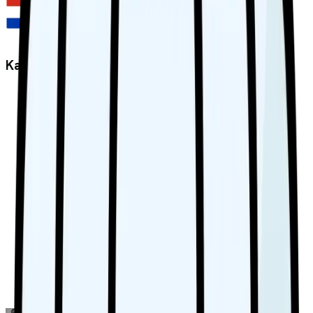
Paraguay
Kampens hændelser
Kai Havertz 54'
Jonathan Tah 102'
Julio Enciso 42'
Julian Nagelsmann 105'
— 105'
Julian Nagelsmann 105+1'
Kai Havertz 106'
Jamal Musiala 115'
Andrés Cubas 65'
Miguel Almirón 105'
Gustavo Alfaro 105'
Matías Galarza Fonda 117'