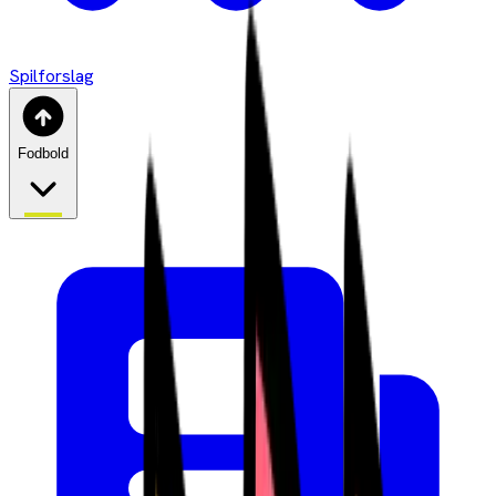
Spilforslag
Fodbold