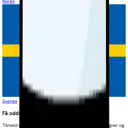
Norge
Sverige
Få odds-tips i indbakken
Tilmeld dig og få udvalgte kampforudsigelser, kampagner og