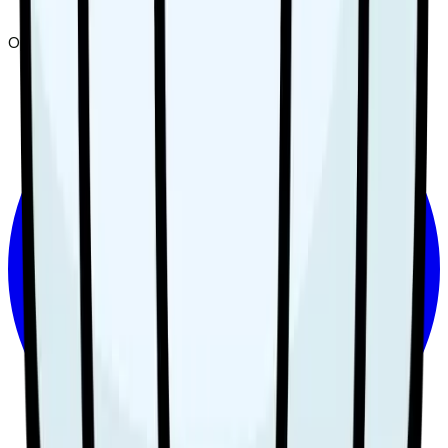
Opdateret
08.08.2026