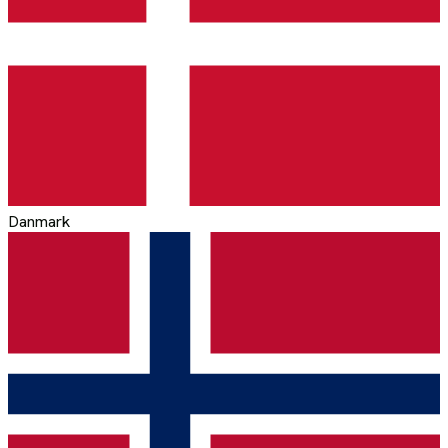
Danmark