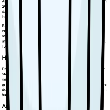
Arrowhead Stadium i Kansas City natten til onsdag den 17. juni
1.41
4.60
9.40
Spil her
0.3
Indkasserede mål/kamp
2.3
2026, klokken 03.00 dansk tid. Det er en sen affære for
13
C. Romero
FOR
Argentina - Seneste kampe
+7
Målforskel
-2
danske seere, men en historisk en af slagsen: Argentina
1.50
4.20
7.00
6
L. Martínez
FOR
indleder forsvaret af titlen fra Qatar ved
VM 2026
.
T
V
V
V
V
1.53
4.00
8.50
25
F. Medina
FOR
19. jul.
U
Banen i Kansas City er neutral grund, så ingen af holdene har
1.36
4.20
9.50
Spanien
7
R. de Paul
MF
en hjemmebanefordel. På papiret er Argentina storfavorit,
0
-
1
1.45
4.25
8.70
men en åbningskamp rummer altid et element af det
20
A. Mac Allister
MF
T
uforudsigelige. Du finder hele
VM's kampprogram
, hvis du vil
15. jul.
U
følge Gruppe J tæt.
18+ Reklame. Spil ansvarligt.
24
E. Fernández
MF
England
16
T. Almada
MF
2
-
1
Har du et spilleproblem? Ring StopSpillet: 70 22 28 25
Hvad der er på spil
V
10
L. Messi
ANG
ROFUS.nu
StopSpillet.dk
Læs mere om ansvarligt spil
12. jul.
H
Det er første kamp for begge hold, så Argentina og Algeriet
Schweiz
22
L. Martínez
ANG
starter på nul point. Gruppe J tæller også Østrig og Jordan,
3
-
1
Algeriet
og i et format med 48 hold går både de to bedste fra hver
V
gruppe og de otte bedste treere videre. For Argentina handler
23
L. Zidane
MV
7. jul.
H
det om at komme sikkert fra start i jagten på en bedrift, ingen
Egypten
3
A. Abada
FOR
har klaret siden Brasilien i 1962: at forsvare VM-titlen.
3
-
2
17
R. Belghali
FOR
V
Argentina: regerende verdensmestre
4. jul.
H
2
A. Mandi
FOR