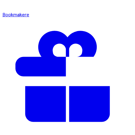
Bookmakere