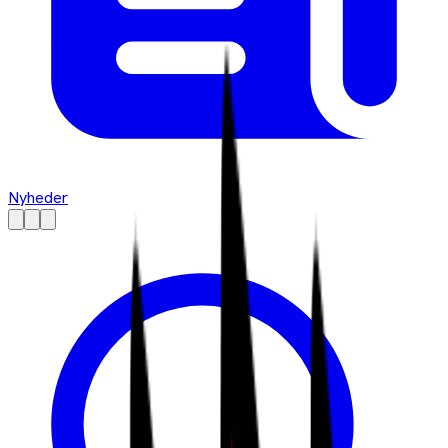
Nyheder