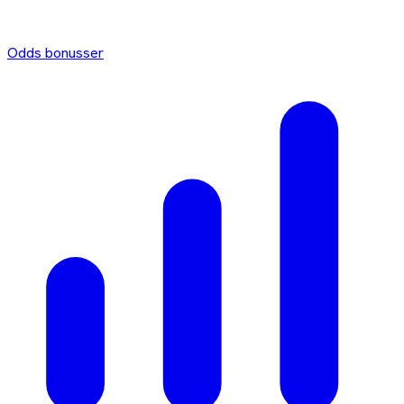
Odds bonusser