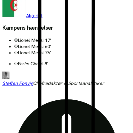
Algeriet
Kampens hændelser
Lionel Messi 17'
Lionel Messi 60'
Lionel Messi 76'
Farès Chaïbi 8'
Steffen Fonvig
Chefredaktør & Sportsanalytiker