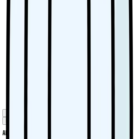
Optakt
Odds
Stilling
H2H & Form
Statistik
Opstilling
AKTUELLE KAMPAGNER