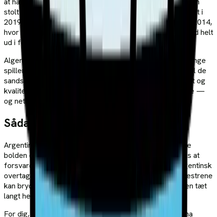
at have misset både 2018 og 2022. "Ørkenrævene" har en
Argentina
1
M. Mastil
3
A. Abada
4
M. Tougai
5
Z. Belaïd
6
R. Zerrouki
7
R. Mahr
stolt fodboldtradition og vandt senest Afrikamesterskabet i
0
-
3
2019. Deres bedste VM-resultat er ottendedelsfinalen i 2014,
T
hvor de pressede de senere verdensmestre fra Tyskland helt
11. jun.
U
ud i forlænget spilletid.
Bolivia
4
-
0
Algeriet råder over et teknisk dygtigt mandskab med mange
V
spillere fra de store europæiske ligaer. Mod Argentina vil de
sandsynligvis forsvare lavt, stå kompakt og satse på fart og
kvalitet i omstillingerne. Som outsider har de intet at tabe —
og netop dét kan gøre dem farlige.
Sådan kan kampen udvikle sig
Argentina går ind som markant favorit og bør have både
bolden og chancerne i en kamp, hvor Algeriet forventes at
forsvare dybt. Det mest sandsynlige scenarie er et argentinsk
overtag, men spørgsmålet er, hvor effektivt verdensmestrene
kan bryde igennem — og om Algeriet kan holde kampen tæt
langt hen ad vejen.
For dig, der leder efter value, er en ren sejr til Argentina