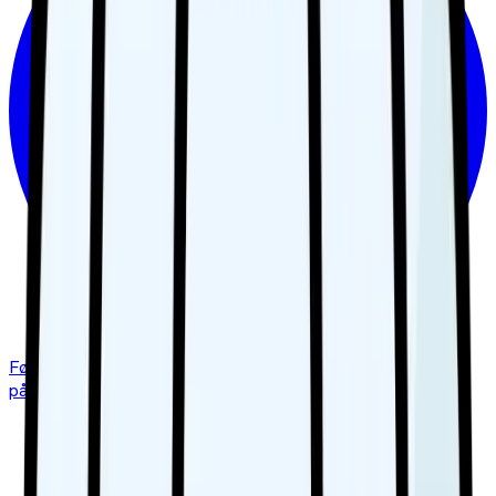
Følg os på Telegram
Få vores eksperters spilforslag direkte
på Telegram og hold dig opdateret