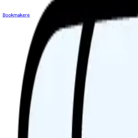
Bookmakere