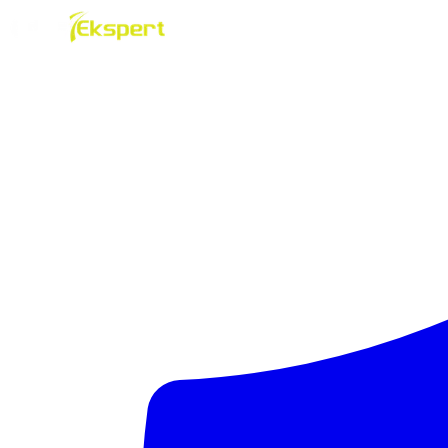
Gå til indhold