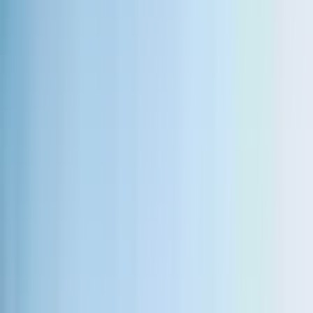
Bookmakere