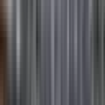
20
E. Bajraktarevic
MF
flagskib
6
B. Tahirovic
MF
Sydkorea ankommer til Mexico med en imponerende VM-
Bosnien-Hercegovina - Seneste kampe
13
I. Bašić
MF
historik. Holdet er med ved sin 11. slutrunde i træk — en
stime, der går helt tilbage til 1986 og er uden sidestykke i
T
V
T
U
U
15
A. Memić
MF
asiatisk fodbold. Højdepunktet er stadig fjerdepladsen på
2. jul.
U
10
E. Demirović
ANG
hjemmebane i 2002, og senest nåede de ottendedelsfinalen i
USA
Qatar i 2022.
0
-
2
25
J. Lukić
ANG
T
Reserver
Spillemæssigt er Sydkorea kendt for et kompakt og
24. jun.
H
1
D. St Clair
3
A. Jones
5
J. Waterman
6
M. Choiniere
9
C. Larin
14
J. 
veldisciplineret forsvar kombineret med eksplosive
Qatar
2
N. Mujakić
3
D. Hadzikadunic
8
A. Gigovic
9
S. Baždar
11
E. Džeko
1
omstillinger. De forsvarer i en tæt blok, vinder bolden og slår
3
-
1
hurtigt til fremad. Mod et tålmodigt Tjekkiet bliver det
V
afgørende, om koreanerne kan lokke modstanderen frem og
18. jun.
U
udnytte rummene bag forsvaret.
Schweiz
1
-
4
Tjekkiet: comeback efter 20 års pause
T
12. jun.
U
For Tjekkiet er alene deltagelsen en triumf. Holdet er tilbage
Canada
ved VM for første gang siden 2006 efter en dramatisk
1
-
1
kvalifikation gennem playoff-kampene. Og for danske
U