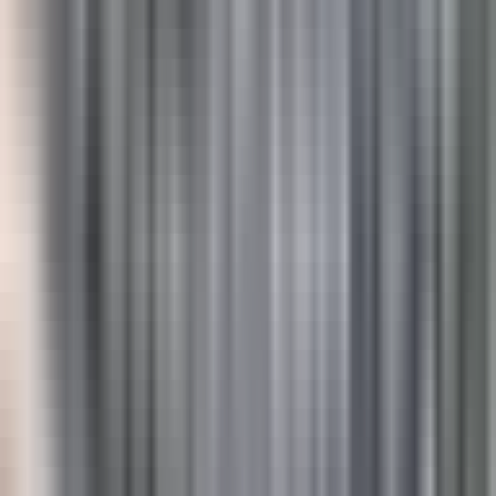
RELATEREDE ARTIKLER
VM 2026 GRUPPE B OPTAKT
29. maj 2026
·
Bosnien slog Italien — Canada har Davies —
Schweiz har konsistensen. Vi analyserer den måske mest
åbne gruppe ved VM 2026 med favoritter, value-bets og
kampprogram for Canada, Schweiz, Qatar og Bosnien-
Hercegovina.
Læs artikel
Canada
Verdensmesterskab — Group B
Indbyrdes opgør
Startopstillinger
Odds sammenligning
Holdstatistik
Sydkorea mod Tjekkiet: Gruppe A's
Canada
0
#
Hold
K
V
U
T
MF
MI
+/-
P
Opdateret
12.06.2026 kl. 23.07
anden åbningskamp i Guadalajara
1
Canada
uafgjorte
(
4-4-2
)
Bosnien-Hercegovina
(
4-4-2
)
Bosnien-Hercegovina
1
3
2
1
0
7
3
+
4
7
Schweiz
1X2 - Kampresultat
Begge hold scorer (BHS)
Over/Under 2.5 mål
Hj
0
Startopstilling
Bosnien-Hercegovina
4
Point
4
Bookmaker
1
X
2
2
3
1
1
1
8
3
+
5
4
Canada
12. jun. 2026
Canada
World Cup
Canada
Mens danskerne kan nå at se Mexico mod Sydafrika på et
1
Sejre
1
3.90
5.90
1.47
Spil her
1
-
1
3
3
1
1
1
5
6
-1
4
fornuftigt tidspunkt, kræver den anden Gruppe A-kamp lidt
Bosnien-Hercegovina
1
Uafgjorte
1
16
M. Crépeau
MV
Bosnien-Hercegovina
mere af nattesøvnen. Sydkorea og Tjekkiet mødes natten til
1
Nederlag
1
5.66
3.05
1.80
Spil her
4
3
0
1
2
2
10
-8
1
Qatar
2
A. Johnston
FOR
fredag den 12. juni 2026, klokken 04.00 dansk tid, på Estadio
2.7
Mål pr. kamp
1.7
5.66
3.05
1.80
Spil her
Akron i Guadalajara. Det er begge holds første kamp ved
VM
1.0
Indkasserede mål/kamp
2.0
4
L. De Fougerolles
FOR
Canada - Seneste kampe
2026
, og en god start er guld værd i en gruppe, hvor
+5
Målforskel
-1
1.86
3.58
4.80
Spil her