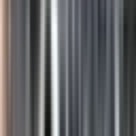
Steffen Fonvig
Chefredaktør & Sportsanalytiker
Chefredaktør på OddsEkspert og medstifter af Norden
Media Group. Steffen har arbejdet professionelt i
spillebranchen siden 2020 og dækker odds, kampanalyser og
sportsbetting på tværs af de nordiske markeder.