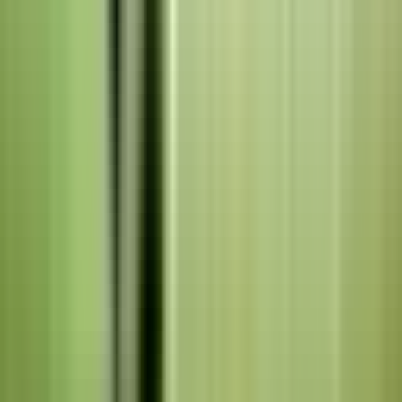
Datakilde
:
Statistik, odds og kampdata leveret af
Footypulse.org.
Odds sidst opdateret
:
12.06.2026
klokken
23.07
.
OddsEkspert forbinder ikke sig med udbyderne og
garanterer ikke nøjagtigheden af odds.
ODDSEKSPERT
.DK
Din kilde til fodbold odds, statistik og spilforslag. Vi dækker
de største ligaer med ekspertanalyser og
oddssammenligninger.