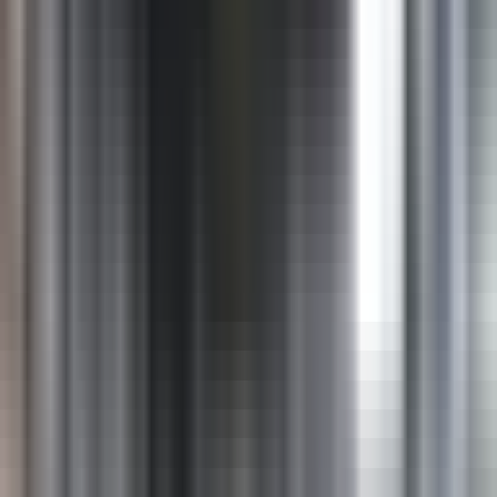
Burak Chester
Begge hold til at få 2 kort
12. jun.
Indsats
2
/10
Odds
2.38
Vundet
18+ Reklame. Spil ansvarligt.
·
Har du et spilleproblem? Ring
StopSpillet: 70 22 28 25
·
ROFUS.nu
·
StopSpillet.dk
·
Læs
mere om ansvarligt spil
Burak Chester
Under 2.5
12. jun.
Indsats