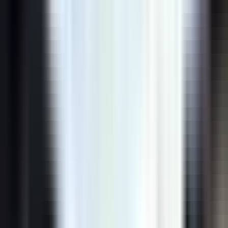
Bosnien-Hercegovina
Kampens hændelser
Cyle Larin 78'
Jovo Lukic 21'
Alistair Johnston 11'
Luc De Fougerolles 53'
Ermedin Demirovic 45'
Jovo Lukic 45+1'
Nikola Katic 90+3'
Steffen Fonvig
Chefredaktør & Sportsanalytiker