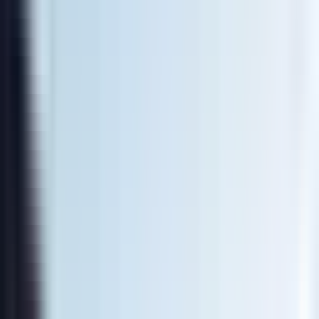
SPILFORSLAG
Spilforslag
Leaderboard
Forfattere
OPRET TIP