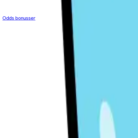
Odds bonusser