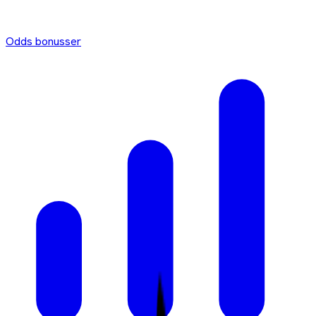
Odds bonusser