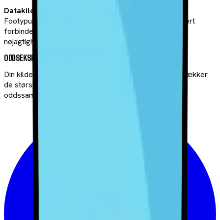
Holdstatistik
Datakilde
:
Statistik, odds og kampdata leveret af
Club Brugge
0
Footypulse.org.
Senest opdateret i realtid.
OddsEkspert
#
Hold
K
V
U
T
MF
MI
+/-
P
0
Club Brugge
uafgjorte
(
4-2-3-1
)
Arsenal
(
4-3-3
)
forbinder ikke sig med udbyderne og garanterer ikke
Arsenal
1
8
8
0
0
23
4
+
19
24
Arsenal
1
Startopstilling
Arsenal
nøjagtigheden af odds.
10
Point
24
2
8
7
0
1
22
8
+
14
21
FC Bayern München
10. dec. 2025
Club Brugge
Champions League
Club Brugge
3
Sejre
8
ODDSEKSPERT
.DK
0
-
3
3
8
6
0
2
20
8
+
12
18
Liverpool
1
Uafgjorte
0
16
D. van den Heuvel
MV
Arsenal
Din kilde til fodbold odds, statistik og spilforslag. Vi dækker
4
Nederlag
0
4
8
5
2
1
17
7
+
10
17
Tottenham Hotspur
41
H. Siquet
FOR
de største ligaer med ekspertanalyser og
1.9
Mål pr. kamp
2.9
5
8
5
1
2
22
14
+
8
16
FC Barcelona
oddssammenligninger.
2.1
Indkasserede mål/kamp
0.5
4
J. Ordóñez Guerrero
FOR
Club Brugge - Seneste kampe
6
8
5
1
2
17
10
+
7
16
-2
Målforskel
+19
Chelsea
44
B. Mechele
FOR
6
8
5
1
2
17
10
+
7
16
Chelsea FC
V
U
T
T
T
65
J. Seys
FOR
7
8
5
1
2
17
11
+
6
16
7. aug.
H
Sporting CP
KV Kortrijk
25
A. Stankovic
MF
8
8
5
1
2
15
9
+
6
16
Manchester City
3
-
0
9
8
5
0
3
21
12
+
9
15
Real Madrid
15
R. Nwadike
MF
V
31. jul.
H
10
8
5
0
3
15
7
+
8
15
Inter
9
C. Borges
MF
Union Saint-Gilloise
11
8
4
2
2
21
11
+
10
14
Paris Saint Germain
20
H. Vanaken
MF
1
-
1
12
8
4
2
2
17
7
+
10
14
Newcastle United
U
8
C. Tzolis
MF
25. jul.
U
13
8
3
4
1
14
10
+
4
13