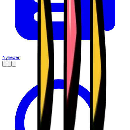
Nyheder