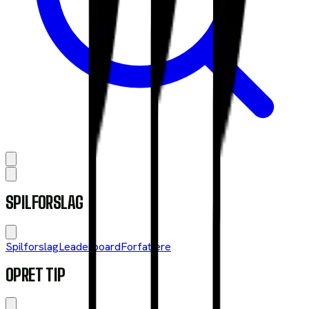
SPILFORSLAG
Spilforslag
Leaderboard
Forfattere
OPRET TIP