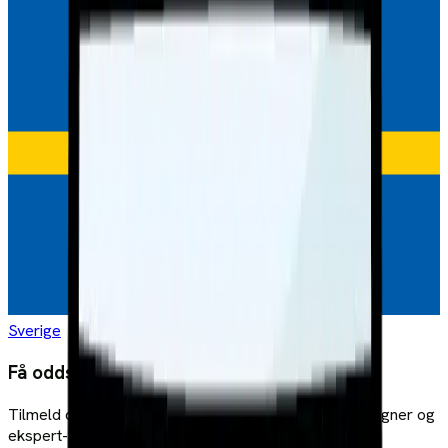
Sverige
Få odds-tips i indbakken
Tilmeld dig og få udvalgte kampforudsigelser, kampagner og
ekspert-analyser direkte på mail.