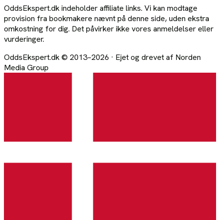
OddsEkspert.dk indeholder affiliate links. Vi kan modtage
provision fra bookmakere nævnt på denne side, uden ekstra
omkostning for dig. Det påvirker ikke vores anmeldelser eller
vurderinger.
OddsEkspert
.dk
© 2013–
2026
·
Ejet og drevet af
Norden
Media Group