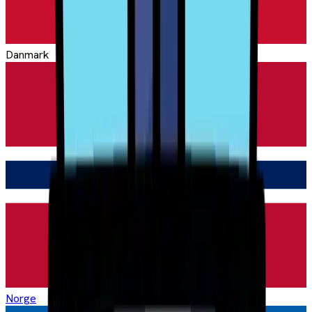
Danmark
Norge