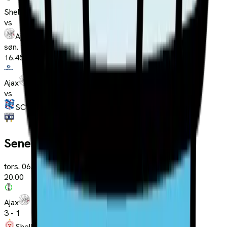
Shelbourne
vs
Ajax
søn. 16.08
16.45
Ajax
vs
SC Heerenveen
Seneste kampe
tors. 06.08
20.00
Ajax
3
-
1
Shelbourne