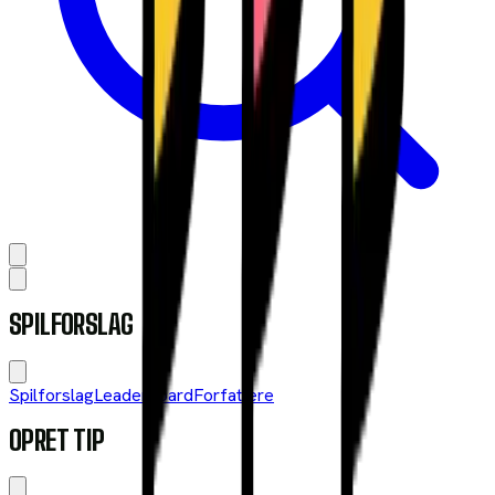
SPILFORSLAG
Spilforslag
Leaderboard
Forfattere
OPRET TIP