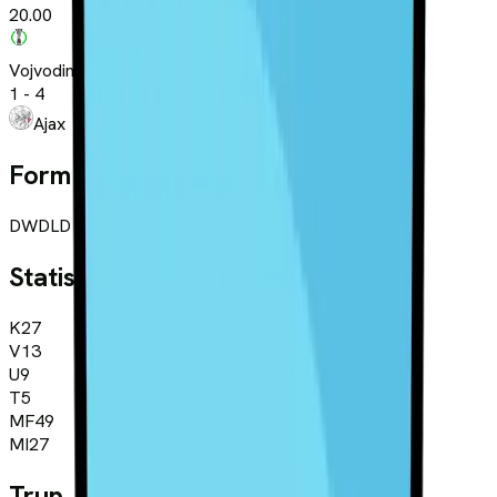
20.00
Vojvodina
1
-
4
Ajax
Form
D
W
D
L
D
Statistik
K
27
V
13
U
9
T
5
MF
49
MI
27
Trup