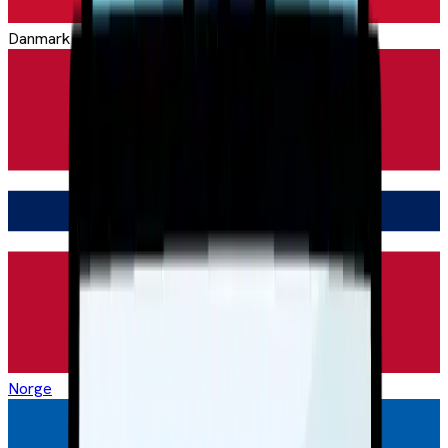
7
23
Raúl Moro
0
-
0
Danmark
9
28
Ajax
Kasper Dolberg
søn. 10.05
11
21
16.45
Mika Godts
17
27
Oliver Edvardsen
Ajax
1
-
2
19
20
Don-Angelo Konadu
FC Utrecht
lør. 02.05
23
34
Steven Berghuis
20.00
25
34
Wout Weghorst
Ajax
MI
2
-
2
27
19
Maximilian Ibrahimović
PSV
lør. 25.04
-
23
Marcos Leonardo
20.00
-
21
Norge
Amourricho Van Axel-Dongen
NAC Breda
0
-
2