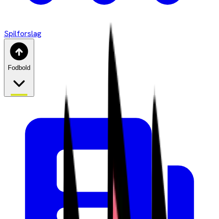
Spilforslag
Fodbold