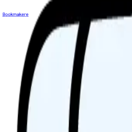
Bookmakere