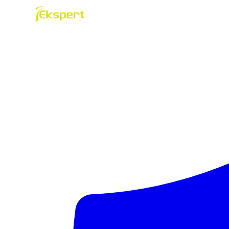
Gå til indhold