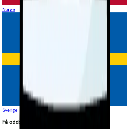
15.00
Norge
Tunesien
3
-
0
Namibia
fre. 10.10
18.00
São Tomé and Príncipe
0
-
6
Tunesien
tirs. 09.09
21.00
Egypten
3
-
0
Sverige
Tunesien
man. 08.09
Få odds-tips i indbakken
15.00