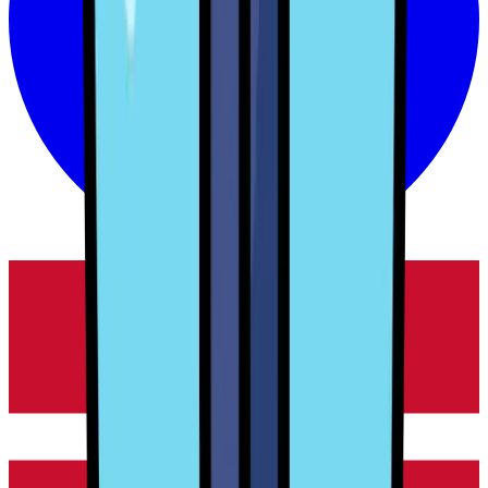
Tunesien
Kort
tirs. 30.12
17.00
Hold (gns.)
0.33
Total (gns.)
0.33
Tanzania
Over 2.5
0%
1
-
1
Over 3.5
0%
Over 4.5
0%
Tunesien
lør. 27.12
Statistik
21.00
K
30
Nigeria
V
10
3
-
2
U
8
Tunesien
T
12
tirs. 23.12
MF
36
21.00
MI
43
Clean sheets
11
Tunesien
Gns. mål scoret
1.2
3
-
1
Gns. mål imod
1.4
Uganda