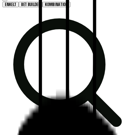
ENKELT
BET BUILDER
KOMBINATION