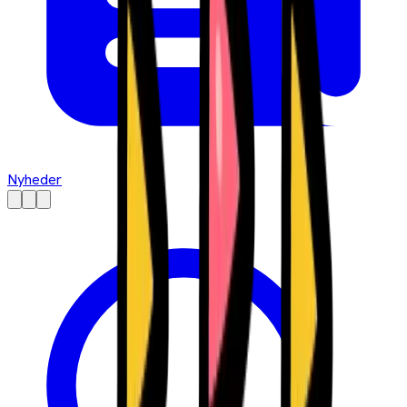
Nyheder