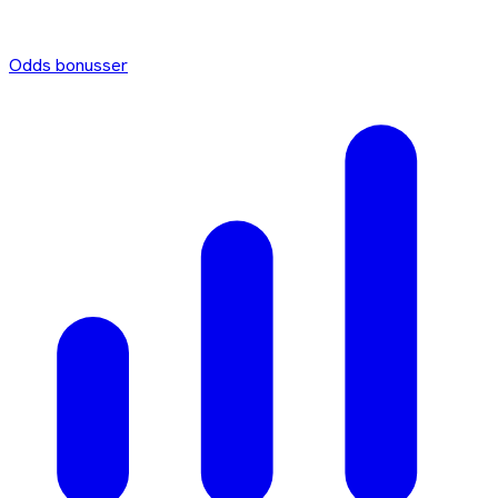
Odds bonusser