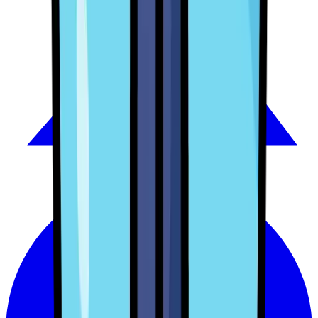
Østrig
7
27
1
-
0
Elias Achouri
Andet
Tunesien
23
34
ons. 01.04
Naïm Sliti
Clean sheet
0%
03.00
Uden mål
33%
Canada
1. halvleg
0
-
0
1H Mål (gns.)
2.33
Tunesien
søn. 29.03
2. halvleg
01.00
2H Mål (gns.)
4.67
Haiti
0
-
1
Hjørnespark
Tunesien
lør. 03.01
Hold (gns.)
3.00
20.00
Total (gns.)
8.00
Over 8.5
33%
Over 9.5
33%
Mali
Over 10.5
0%
1
-
1