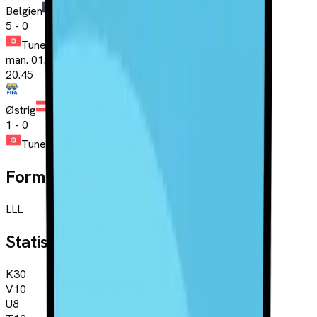
Belgien
5
-
0
Tunesien
man. 01.06
20.45
Østrig
1
-
0
Tunesien
Form
L
L
L
Statistik
K
30
V
10
U
8