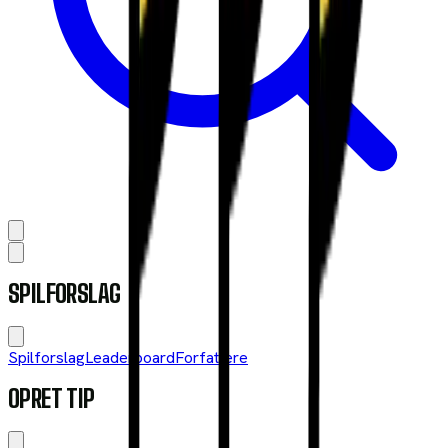
SPILFORSLAG
Spilforslag
Leaderboard
Forfattere
OPRET TIP