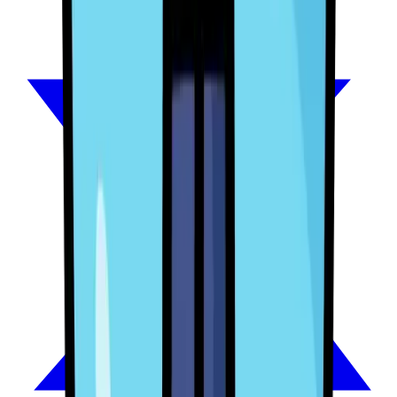
8. jun.
H
18
C. Riad
FOR
Usbekistan
3
N. Mazraoui
FOR
2
-
1
V
6
A. Bouaddi
MF
24
N. El Aynaoui
MF
Marokko - Seneste kampe
10
B. Abdelkader Diaz
MF
T
V
U
V
V
8
A. Ounahi
MF
9. jul.
U
23
B. El Khannous
MF
Frankrig
0
-
2
11
I. Saibari Ben El Basra
ANG
T
Reserver
4. jul.
U
2
L. Geertruida
3
M. de Roon
7
J. Kluivert
9
W. Weghorst
10
M. Depa
Canada
4
S. Amrabat
5
M. Saadane
7
C. Talbi
9
S. Rahimi
12
M. Mohand Moh
3
-
0
V
30. jun.
U
Holland
1
-
1
U
25. jun.
H