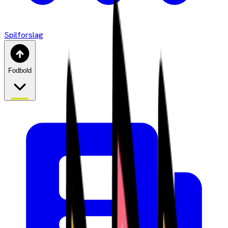
Spilforslag
Fodbold