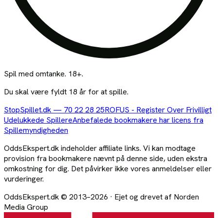
Spil med omtanke. 18+.
Du skal være fyldt 18 år for at spille.
StopSpillet.dk
—
70 22 28 25
ROFUS - Register Over Frivilligt
Udelukkede Spillere
Anbefalede bookmakere har licens fra
Spillemyndigheden
OddsEkspert.dk indeholder affiliate links. Vi kan modtage
provision fra bookmakere nævnt på denne side, uden ekstra
omkostning for dig. Det påvirker ikke vores anmeldelser eller
vurderinger.
OddsEkspert
.dk
© 2013–
2026
·
Ejet og drevet af
Norden
Media Group