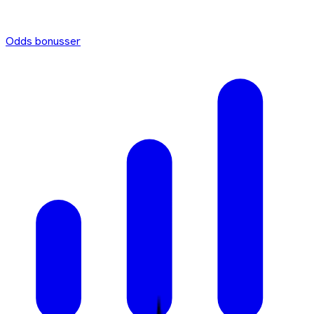
Odds bonusser