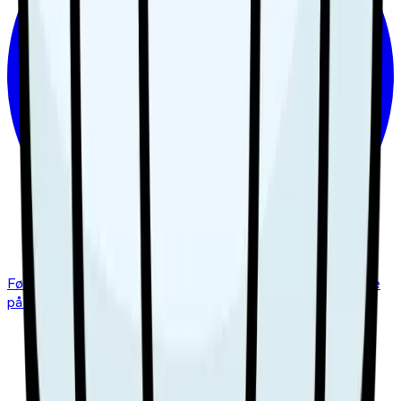
Følg os på Telegram
Få vores eksperters spilforslag direkte
på Telegram og hold dig opdateret