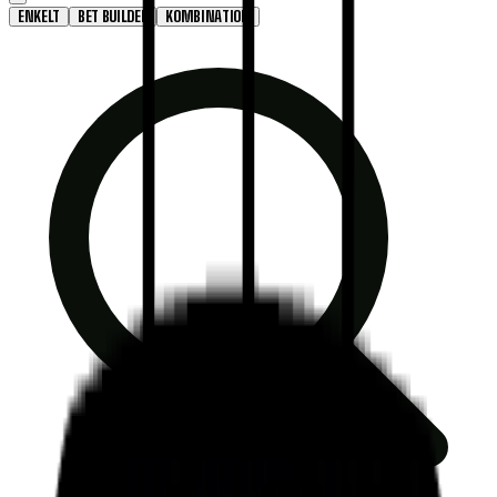
ENKELT
BET BUILDER
KOMBINATION