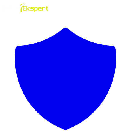
Gå til indhold