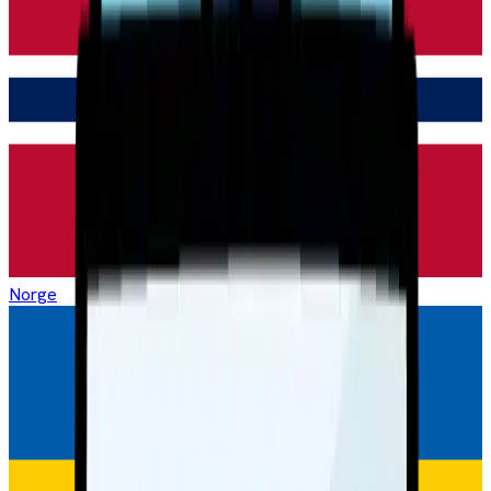
Norge