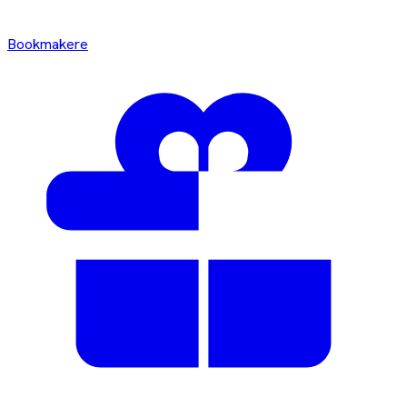
Bookmakere