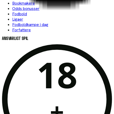
Bookmakere
Odds bonusser
Fodbold
Ligaer
Fodboldkampe i dag
Forfattere
ANSVARLIGT SPIL
18
+