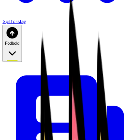
Spilforslag
Fodbold