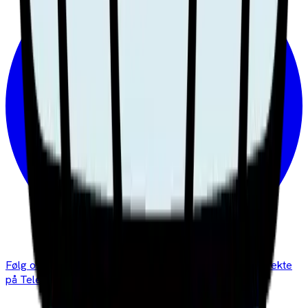
Følg os på Telegram
Få vores eksperters spilforslag direkte
på Telegram og hold dig opdateret