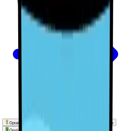
Optakt
Odds
Stilling
H2H & Form
Statistik
Opstilling