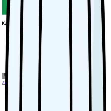
Algeriet
Kampens hændelser
Nizar Al-Rashdan 36'
Nadhir Benbouali 69'
Amine Gouiri 82'
Husam Abu Dahab 64'
Ramiz Zerrouki 44'
Steffen Fonvig
Chefredaktør & Sportsanalytiker