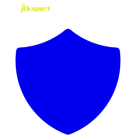
Gå til indhold