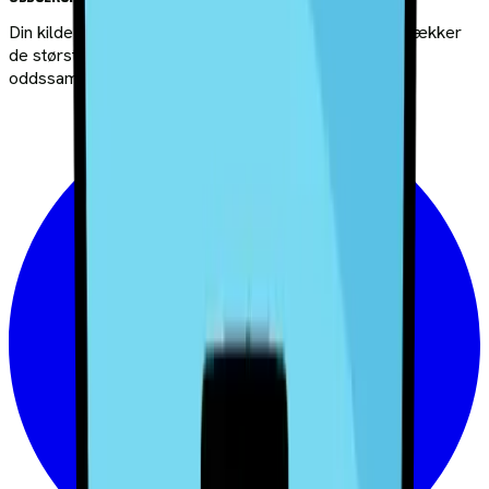
6.70
4.50
1.55
Spil her
1
-
2
3
3
1
1
1
5
7
-2
4
Algeriet
0
Uafgjorte
1
1
Y. Abu laila
MV
Algeriet
Din kilde til fodbold odds, statistik og spilforslag. Vi dækker
3
Nederlag
1
1.84
3.05
5.66
Spil her
4
3
0
0
3
3
8
-5
0
Jordan
3
A. Musallam Naseeb
FOR
de største ligaer med ekspertanalyser og
1.0
Mål pr. kamp
1.7
1.84
3.05
5.66
Spil her
oddssammenligninger.
2.7
Indkasserede mål/kamp
2.3
5
Y. Alarab
FOR
Jordan - Seneste kampe
-5
Målforskel
-2
6.75
4.20
1.50
Spil her
4
H. Abudahab
FOR
T
T
T
T
T
7.10
4.33
1.50
Spil her
23
E. Haddad
MF
28. jun.
H
6.50
4.33
1.50
Argentina
21
N. Al-Rashdan
MF
1
-
3
6.50
4.00
1.50
8
N. Al Rawabdeh
MF
T
6.75
4.30
1.49
23. jun.
H
20
M. Abu Taha
MF
Algeriet
6.90
4.15
1.52
9
A. Olwan
ANG
1
-
2
T
18+ Reklame. Spil ansvarligt.
13
M. Al Mardi
ANG
17. jun.
U
Østrig
10
M. Al Tamari
ANG
Har du et spilleproblem? Ring StopSpillet: 70 22 28 25
1
-
3
Algeriet
ROFUS.nu
StopSpillet.dk
Læs mere om ansvarligt spil
T
23
L. Zidane
MV
8. jun.
U
Colombia
17
R. Belghali
FOR
0
-
2