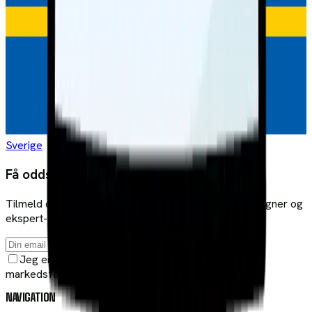
Sverige
Få odds-tips i indbakken
Tilmeld dig og få udvalgte kampforudsigelser, kampagner og
ekspert-analyser direkte på mail.
Tilmeld
Jeg er over 18 år og accepterer at modtage
markedsføring om odds og spil.
NAVIGATION