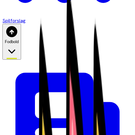
Spilforslag
Fodbold