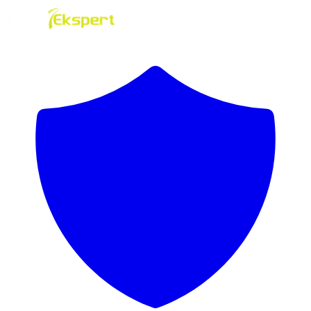
Gå til indhold