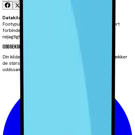
Molde
Eliteserien
Indbyrdes opgør
Startopstillinger
Holdstatistik
Datakilde
:
Statistik, odds og kampdata leveret af
Molde
2
Footypulse.org.
Senest opdateret i realtid.
OddsEkspert
#
Hold
K
V
U
T
MF
MI
+/-
P
1
Molde
uafgjorte
(
4-2-3-1
)
Rosenborg
(
4-3-3
)
forbinder ikke sig med udbyderne og garanterer ikke
Rosenborg
1
16
12
2
2
41
11
+
30
38
Bodø / Glimt
1
Startopstilling
Rosenborg
nøjagtigheden af odds.
24
Point
18
2
15
12
1
2
37
14
+
23
37
Viking
5. jul. 2026
Molde
Club Friendlies 3
Rosenborg
7
Sejre
5
ODDSEKSPERT
.DK
2
-
1
3
16
10
4
2
32
17
+
15
34
Tromsø
3
Uafgjorte
3
1
M. Juhl Kikkenborg
MV
Molde
Din kilde til fodbold odds, statistik og spilforslag. Vi dækker
5
Nederlag
7
4
15
8
1
6
22
18
+
4
25
Lillestrøm
14. mar. 2026
Eliteserien
Molde
18
H. Østervold Stenevik
FOR
de største ligaer med ekspertanalyser og
1.9
Mål pr. kamp
1.4
5
15
7
3
5
28
22
+
6
24
2
-
0
Molde
SH
oddssammenligninger.
1.5
Indkasserede mål/kamp
1.4
Rosenborg
6
16
7
1
8
33
27
+
6
22
+6
Målforskel
0
Brann
4
S. Hansen
FOR
1. nov. 2025
Eliteserien
Molde
7
15
6
4
5
18
19
-1
22
Sarpsborg 08
4
-
2
33
B. Risa
FOR
Rosenborg
SK
8
15
6
3
6
23
26
-3
21
HamKam
27. apr. 2025
Eliteserien
Rosenborg
26
S. Kabini
FOR
9
15
6
2
7
22
27
-5
20
Vålerenga
0
-
0
10
15
5
3
7
21
21
0
18
15
Rosenborg
V. Hoff
MF
Molde
11
16
5
3
8
18
26
-8
18
KFUM
14
J. Christensen
MF
12
15
5
2
8
16
27
-11
17
Fredrikstad
Molde - Seneste kampe
11
C. Zady Sery
MF