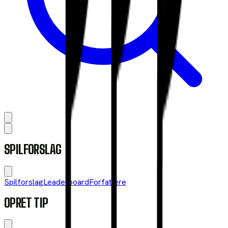
SPILFORSLAG
Spilforslag
Leaderboard
Forfattere
OPRET TIP