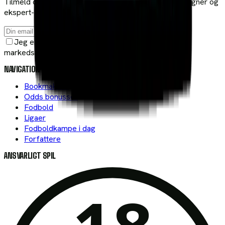
Tilmeld dig og få udvalgte kampforudsigelser, kampagner og
ekspert-analyser direkte på mail.
Tilmeld
Jeg er over 18 år og accepterer at modtage
markedsføring om odds og spil.
NAVIGATION
Bookmakere
Odds bonusser
Fodbold
Ligaer
Fodboldkampe i dag
Forfattere
ANSVARLIGT SPIL