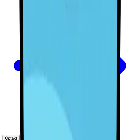
Optakt
Stilling
H2H & Form
Statistik
Opstilling