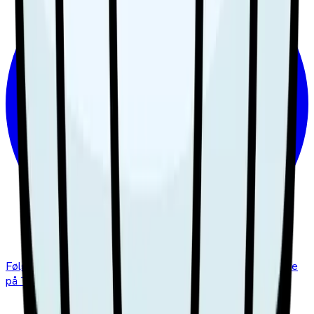
Følg os på Telegram
Få vores eksperters spilforslag direkte
på Telegram og hold dig opdateret