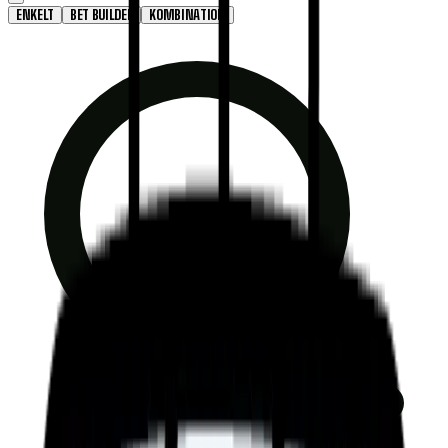
ENKELT
BET BUILDER
KOMBINATION