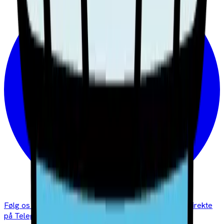
Følg os på Telegram
Få vores eksperters spilforslag direkte
på Telegram og hold dig opdateret