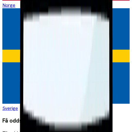
Norge
Sverige
Få odds-tips i indbakken