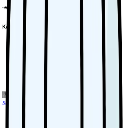
Rosenborg
Kampens hændelser
Emil Breivik 31'
Eirik Hestad 57'
Eirik Hestad 33'
Aslak Witry 5'
Jonas Svensson 45+3'
David Duris 60'
Amin Chiakha 73'
Steffen Fonvig
Chefredaktør & Sportsanalytiker