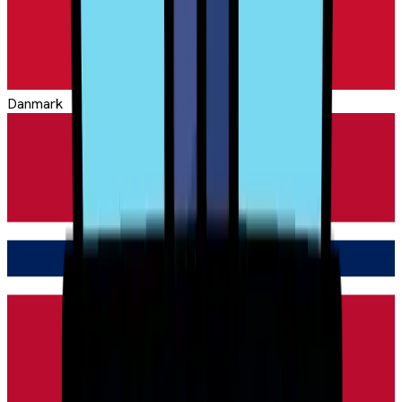
Danmark