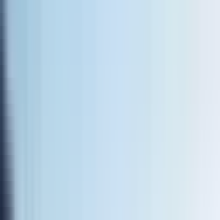
Spilforslag
Fodbold