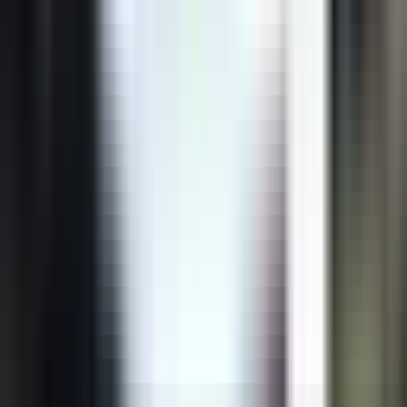
Opdateret
06.08.2026