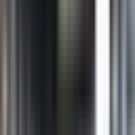
EKSPERT SPILFORSLAG
Burak Chester
Ekspert
Over 3.5 kort
13. jun.
Indsats
2
/10
Odds
2.12
Tabt
18+ Reklame. Spil ansvarligt.
·
Har du et spilleproblem? Ring
StopSpillet: 70 22 28 25
·
ROFUS.nu
·
StopSpillet.dk
·
Læs
mere om ansvarligt spil
Burak Chester
Ekspert