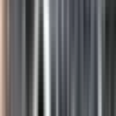
ud uden et eneste point. Nu er "Al-Annabi" tilbage ved deres
24. jun.
H
andet VM — denne gang kvalificeret på sportslig vis for
Canada
første gang nogensinde.
2
-
1
V
Qatar skal ikke undervurderes. De er regerende asiatiske
18. jun.
H
mestre og vandt AFC Asian Cup både i 2019 og 2023 — en
Bosnien-Hercegovina
bedrift, der vidner om et hold med teknisk kvalitet og en
4
-
1
stærk defensiv. Mod Schweiz vil de forsøge at holde fast i
V
bolden, spille sig frem med korte afleveringer og udnytte de
dødbolde og kontringer, der måtte byde sig.
Sådan kan kampen udvikle sig
Schweiz er favorit på grund af deres rutine og stabilitet, men
Qatar er bedre, end deres pointløse VM-debut antyder. Det
kan blive en kamp, hvor europæerne har mest bold, mens
Qatar forsøger at frustrere dem og selv skabe noget på
kontra. Tålmodighed og det første mål kan vise sig afgørende.
For dig, der leder efter value, kan det være værd at kigge
mod, om Qatar kan holde kampen tæt, og om der falder få
mål. Vil du have et kvalificeret bud, kan du tjekke
vores gratis