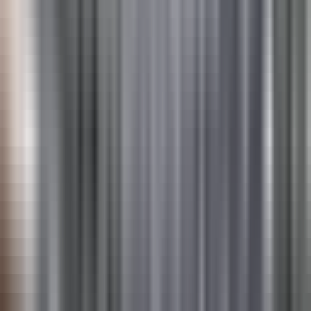
Schweiz to win halftime
13. jun.
Indsats
1.5
/10
Odds
1.70
Vundet
18+ Reklame. Spil ansvarligt.
·
Har du et spilleproblem? Ring
StopSpillet: 70 22 28 25
·
ROFUS.nu
·
StopSpillet.dk
·
Læs
mere om ansvarligt spil
AKTUELLE KAMPAGNER
Få 100% op til 1000 kroner
Hent tilbud