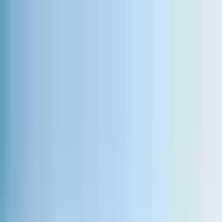
Gå til indhold