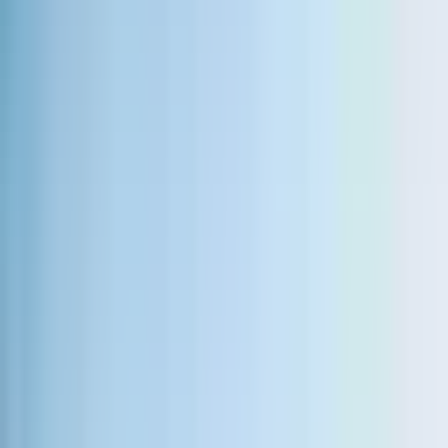
Bookmakere