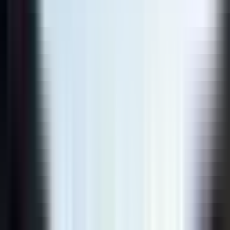
OddsEkspert
›
Verdensmesterskab
›
Qatar vs Schweiz
Qatar
vs
Schweiz
–
Verdensmesterskab
Verdensmesterskab
FØLG LIGA
Qatar
1
-
1
FT
21.00 Lørdag 13. juni
Levi's Stadium
S. Martínez