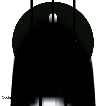
Opdateret
08.08.2026