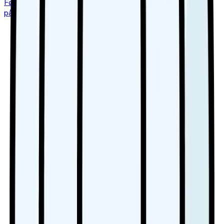
Følg os på Telegram
Få vores eksperters spilforslag direkte
på Telegram og hold dig opdateret