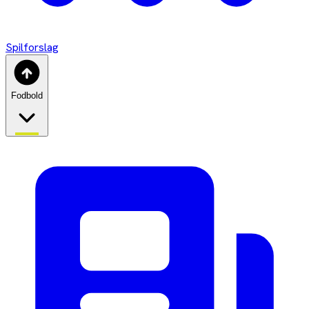
Spilforslag
Fodbold