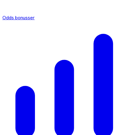
Odds bonusser