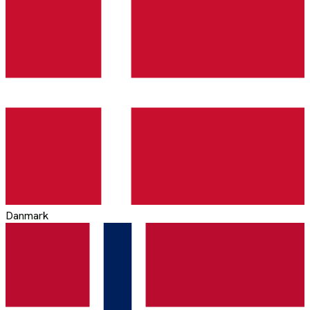
Danmark