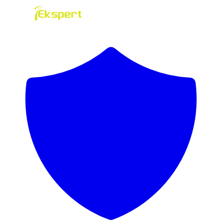
Gå til indhold