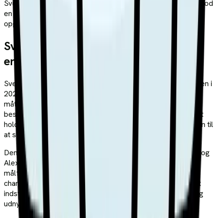
ROFUS.nu
StopSpillet.dk
Læs mere om ansvarligt spil
T
AC
Sverige og Tunesien. En sejr her ville være et stort skridt mod
15. jun.
H
en mulig avancement — og et nederlag kan hurtigt gøre
1
Abdelmouhib Chamakh
MV
Tunesien
opgaven meget svær.
5
-
1
20
Y. Valery
FOR
V
Sverige: angrebsduo i særklasse efter
4
O. Rekik
FOR
4. jun.
H
en hård vej
Grækenland
3
M. Talbi
FOR
2
-
2
21
A. Ben Hmida
FOR
U
Sverige er tilbage ved et VM efter at have misset slutrunden i
2022, men vejen dertil var alt andet end nem. Svenskerne
2
A. Abdi
FOR
måtte gennem playoff-kampene, hvor de blandt andet
13
R. Khedira
MF
besejrede Polen, før billetten var i hus. Det fortæller om et
Tunesien - Seneste kampe
hold, der ikke altid har været stabilt, men som har kvaliteten til
11
I. Gharbi
ANG
at slå hvem som helst.
T
T
T
T
T
17
E. Skhiri
MF
26. jun.
H
Den helt store styrke er offensiven. Med Viktor Gyökeres og
Holland
10
H. Mejbri
MF
Alexander Isak råder Sverige over to af Europas mest
1
-
3
målfarlige angribere, og lykkes det at få dem fodret med
T
8
E. Saad
ANG
chancer, kan de afgøre de fleste kampe. Mod et defensivt
21. jun.
H
HM
indstillet Tunesien bliver udfordringen at bryde igennem og
Japan
9
H. Mastouri
ANG
udnytte de muligheder, der opstår.
0
-
4
25
A. Slimane
ANG
T