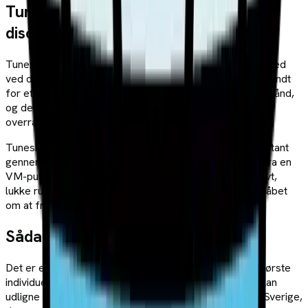
Tunesien: Ørnene fra Karthago med
Reserver
15. jun.
U
1
J. Widell Zetterström
6
H. Johansson
7
L. Bergvall
8
D. Svensson
Sverige
disciplin og rutine
5
A. Arous
6
D. Bronn
7
M. Achouri
9
H. Mastouri
11
I. Gharbi
12
M. Be
1
-
5
T
Tunesien er et af Afrikas mest stabile landshold og er med
6. jun.
U
ved deres tredje VM i træk. "Ørnene fra Karthago" er kendt
Belgien
for et velorganiseret, kompakt forsvar og en stærk holdånd,
0
-
5
og de viste deres potentiale ved VM i 2022, hvor de
T
overraskende slog Frankrig i gruppespillet.
1. jun.
U
Østrig
Tunesiens udfordring har historisk været at levere konstant
0
-
1
gennem et helt gruppespil — de er aldrig nået videre fra en
T
VM-pulje. Mod Sverige vil de sandsynligvis forsvare lavt,
lukke rummene og satse på kontringer og dødbolde i håbet
om at frustrere svenskernes stjerneangribere.
Sådan kan kampen udvikle sig
Det er en tæt kamp, hvor Sverige på papiret har den største
individuelle kvalitet, men hvor Tunesiens organisation kan
udligne forskellen. Det mest sandsynlige billede er et Sverige,