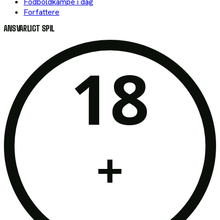
Fodboldkampe i dag
Forfattere
ANSVARLIGT SPIL
18
+