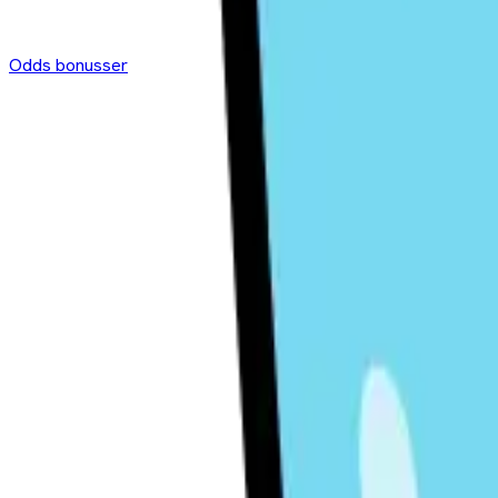
Odds bonusser