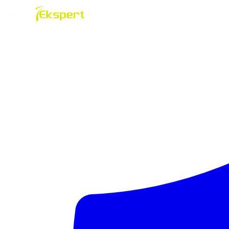
Gå til indhold