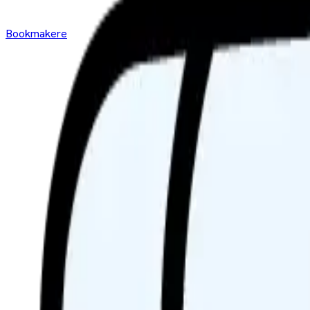
Bookmakere