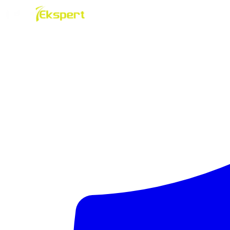
Gå til indhold