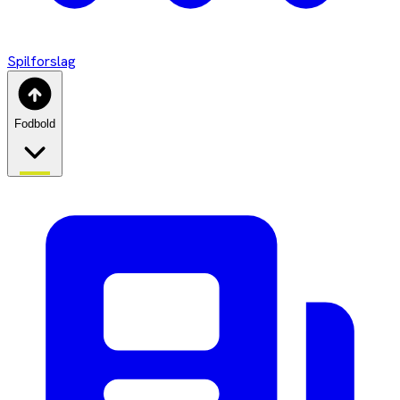
Spilforslag
Fodbold