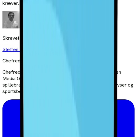
kræver, at du leder efter værdien de rigtige steder.
#
1
Verdensmesterskab
Statistik
Trup
Kampe
Resultater
Skrevet af
Form
Keepere
søn. 05.07
Steffen Fonvig
22.00
Seneste 5
#
Spiller
Nationalitet
Alder
Chefredaktør & Sportsanalytiker
Ingen resultater
Brasilien
L
W
W
W
D
1
30
John Victor
1
-
2
Chefredaktør på OddsEkspert og medstifter af Norden
Seneste 5
Media Group. Steffen har arbejdet professionelt i
Norge
Kampe spillet
:
5
-
33
Alisson
spillebranchen siden 2020 og dækker odds, kampanalyser og
man. 29.06
sportsbetting på tværs af de nordiske markeder.
19.00
-
27
Mål
Hugo Souza
-
28
Scoret (gns.)
2.00
Lucas Perri
Brasilien
Indkasseret (gns.)
0.80
2
-
1
-
38
Total (gns.)
2.80
Weverton
Japan
tors. 25.06
Over/Under
Forsvarere
00.00