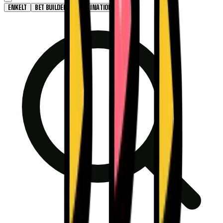
ENKELT
BET BUILDER
KOMBINATION