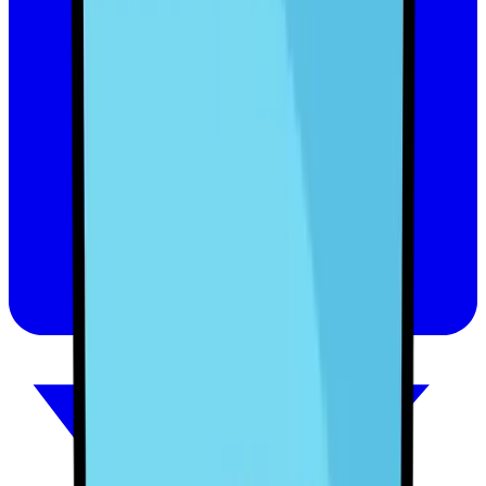
Over 0.5
100%
#
Spiller
Nationalitet
Alder
Skotland
Over 1.5
100%
0
-
3
Over 2.5
80%
2
28
Éder Militão
Over 3.5
0%
Brasilien
3
28
lør. 20.06
Gabriel Magalhães
Begge scorer
02.30
6
35
Alex Sandro
BTTS Ja
60%
Brasilien
14
22
BTTS Nej
40%
Wesley
3
-
0
15
30
Haiti
Resultater
Fabrício Bruno
søn. 14.06
16
29
00.00
Sejr
60%
Caio Henrique
Uafgjort
20%
24
26
Tab
20%
Luciano Juba
Brasilien
1
-
1
25
30
Andet
Paulo Henrique
Marokko
søn. 07.06
-
25
Vanderson
Clean sheet
40%
00.00
Uden mål
0%
-
27
Vitinho