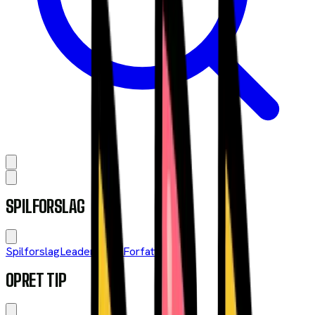
SPILFORSLAG
Spilforslag
Leaderboard
Forfattere
OPRET TIP