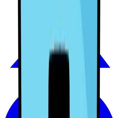
Brasilien
1. halvleg
-
27
2
-
1
Carlos Augusto
1H Mål (gns.)
1.60
Egypten
-
29
Guilherme Arana
søn. 31.05
2. halvleg
23.30
-
22
Lucas Beraldo
2H Mål (gns.)
2.80
-
24
Brasilien
Murillo
6
-
2
Hjørnespark
-
30
Léo Ortiz
Panama
ons. 01.04
Hold (gns.)
5.40
-
26
Alexsandro
02.00
Total (gns.)
9.40
Over 8.5
40%
Midtbanespillere
Over 9.5
40%
Brasilien
Over 10.5
20%
3
-
1
#
Spiller
Nationalitet
Alder
Kroatien
Kort
11
28
tors. 26.03
Lucas Paquetá
21.00
Hold (gns.)
1.60
18
22
Andrey Santos
Total (gns.)
3.00
Brasilien
Over 2.5
60%