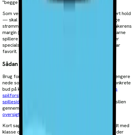
"begge hold scorer" (BTTS).
Som ved alle storfavoritter — og særligt et så populært hold
— skal du være opmærksom på værdien. Mange penge
strømmer ind på Brasilien, og kombineret med bookmakerens
margin (overround) bliver sejrsoddsene ofte korte. Erfarne
spillere kigger derfor mod handicap, målmarkeder eller
specialspil frem for ren kampvinder, når Brasilien er klar
favorit.
Sådan bruger du siden
Brug formkurven, resultaterne og de detaljerede tal længere
nede som udgangspunkt for din analyse. Vil du have konkrete
bud på kampene, deler vores eksperter løbende
vores
spilforslag
, og du kan sammenligne priser hos
danske
spillesider med licens
, før du spiller. Skal du følge Brasilien
gennem en hel slutrunde, finder du det samlet i
VM-
oversigten
.
Kort sagt: Brasilien er fodboldens evige favorit — fyldt med
klasse og historie, men også med en pris på oddsene, der