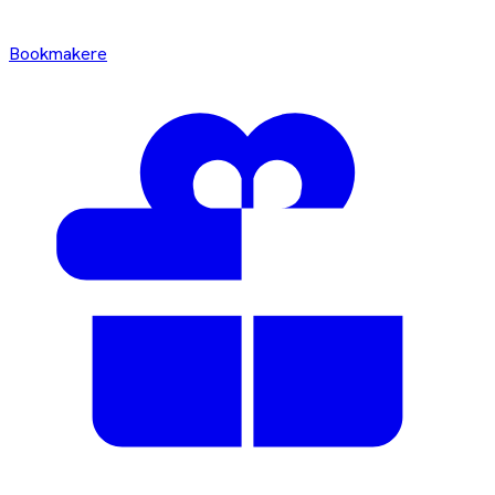
Bookmakere