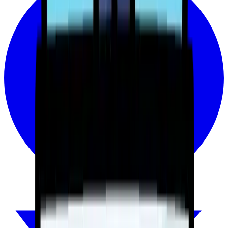
Brasilien
2
-
0
Serbien
fre. 06.07
20.00
Brasilien
1
-
2
Belgien
man. 02.07
16.00
Brasilien
2
-
0
Mexico
ons. 27.06
20.00
Serbien