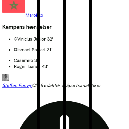
Marokko
Kampens hændelser
Vinicius Junior 32'
Ismael Saibari 21'
Casemiro 37'
Roger Ibañez 43'
Steffen Fonvig
Chefredaktør & Sportsanalytiker