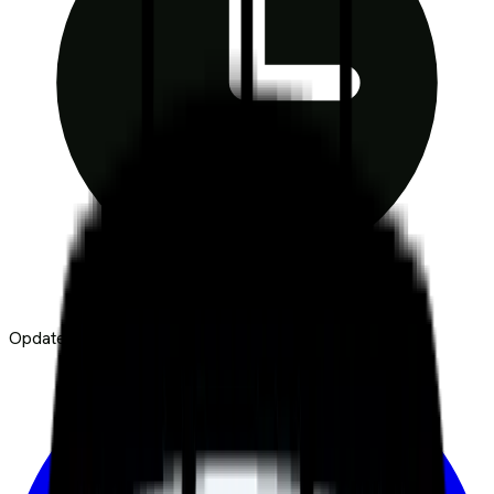
Opdateret
08.08.2026