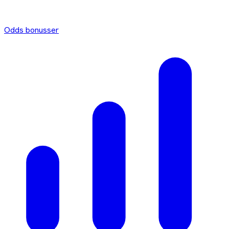
Odds bonusser