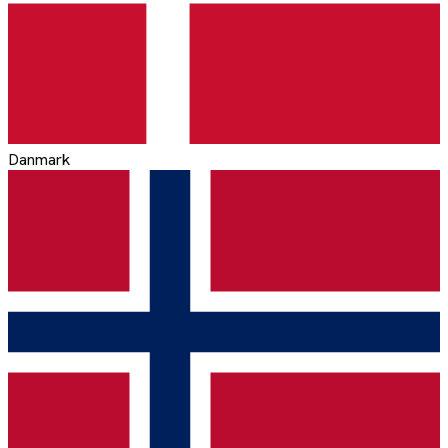
Danmark