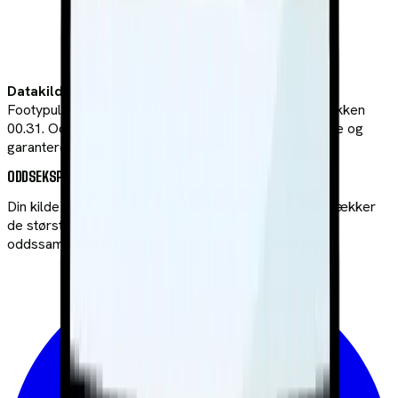
Datakilde
:
Statistik, odds og kampdata leveret af
Footypulse.org.
Odds sidst opdateret
:
14.06.2026
klokken
00.31
.
OddsEkspert forbinder ikke sig med udbyderne og
garanterer ikke nøjagtigheden af odds.
ODDSEKSPERT
.DK
Din kilde til fodbold odds, statistik og spilforslag. Vi dækker
de største ligaer med ekspertanalyser og
oddssammenligninger.