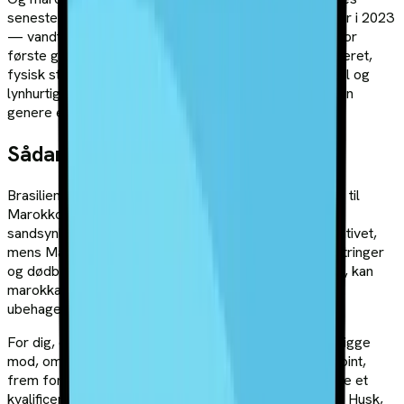
20. jun.
U
seneste indbyrdes kamp — en venskabskamp i Tanger i 2023
Skotland
— vandt Marokko 2-1 og slog dermed brasilianerne for
1
-
0
første gang nogensinde. Styrken ligger i et velorganiseret,
V
fysisk stærkt forsvar, et hårdtarbejdende midtbanespil og
lynhurtige omstillinger. Det er præcis den profil, der kan
genere en favorit.
Sådan kan kampen udvikle sig
Brasilien går ind til kampen som favorit, men marginen til
Marokko er mindre, end mange forventer. Det mest
sandsynlige billede er et Brasilien med bolden og initiativet,
mens Marokko forsvarer disciplineret og lurer på kontringer
og dødbolde. Bryder brasilianerne ikke igennem tidligt, kan
marokkanernes selvtillid og organisation gøre kampen
ubehagelig tæt.
For dig, der leder efter value, kan det være værd at kigge
mod, om Marokko kan holde kampen tæt eller tage point,
frem for at satse på en stor brasiliansk sejr. Vil du have et
kvalificeret bud, kan du tjekke
vores gratis spilforslag
. Husk,