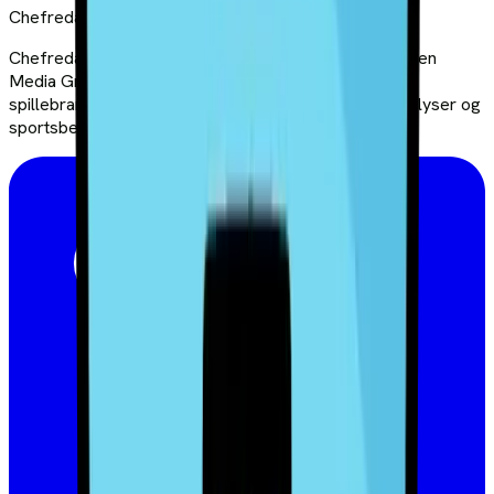
Chefredaktør & Sportsanalytiker
Chefredaktør på OddsEkspert og medstifter af Norden
Media Group. Steffen har arbejdet professionelt i
spillebranchen siden 2020 og dækker odds, kampanalyser og
sportsbetting på tværs af de nordiske markeder.