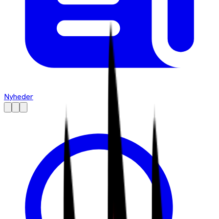
Nyheder