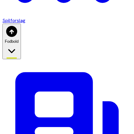
Spilforslag
Fodbold