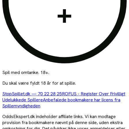
+
Spil med omtanke. 18+.
Du skal være fyldt 18 år for at spille.
StopSpillet.dk
—
70 22 28 25
ROFUS - Register Over Frivilligt
Udelukkede Spillere
Anbefalede bookmakere har licens fra
Spillemyndigheden
OddsEkspert.dk indeholder affiliate links. Vi kan modtage
provision fra bookmakere nævnt på denne side, uden ekstra
omkostning for dig. Det påvirker ikke vores anmeldelser eller