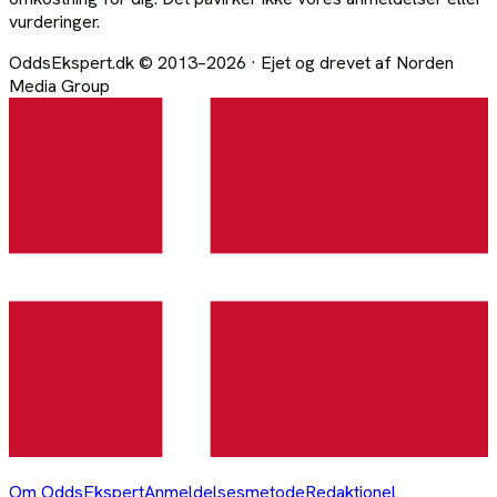
vurderinger.
OddsEkspert
.dk
© 2013–
2026
·
Ejet og drevet af
Norden
Media Group
Om OddsEkspert
Anmeldelsesmetode
Redaktionel