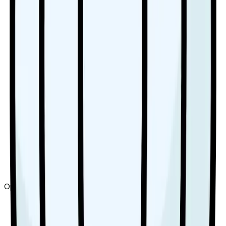
Opdateret
10.08.2026