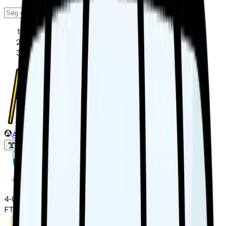
OddsEkspert
›
Allsvenskan
›
Malmö FF vs IFK Göteborg
Malmö FF
vs
IFK Göteborg
–
Allsvenskan
Allsvenskan
FØLG LIGA
Malmö FF
4
-
0
FT
14.00 Søndag 12. juli
Malmö Stadion
G. Maqedonci