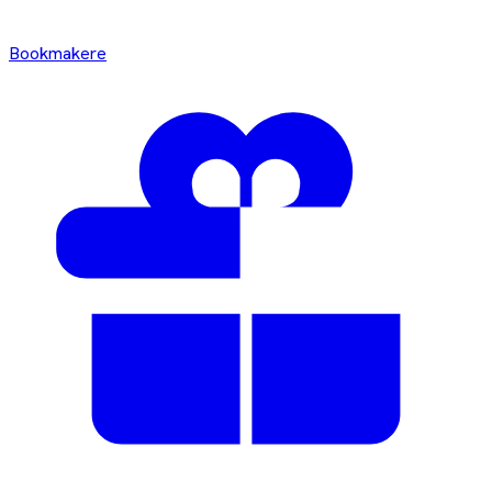
Bookmakere