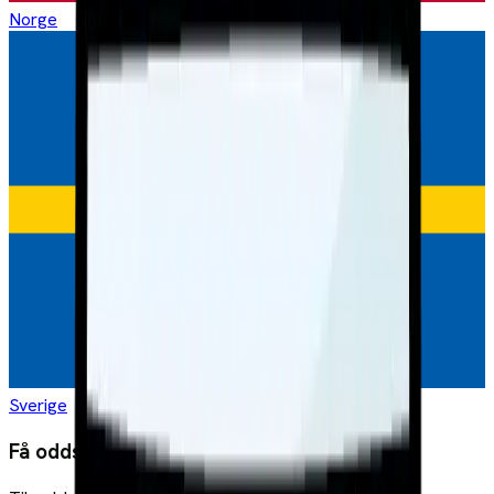
Norge
Sverige
Få odds-tips i indbakken