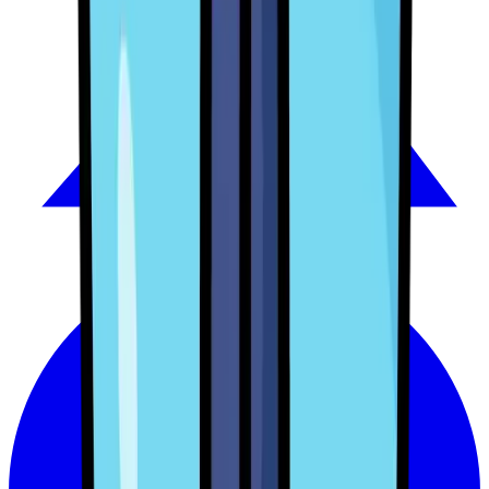
IFK Göteborg - Seneste kampe
7
S. Clemmensen
MF
V
T
V
V
T
14
T. Heintz
MF
9. aug.
H
10
R. Lundqvist
MF
Kalmar
3
-
2
29
A. Bergmark-Wiberg
ANG
V
Reserver
6. aug.
H
2
J. Karlsson
4
B. Kurtulus
9
D. García Campos
19
C. Rosler
27
J. Da
Gent
9
M. Fenger
11
S. Alioum Moubarak
12
V. Andersson
16
F. Ottosso
0
-
1
T
2. aug.
H
Degerfors
2
-
0
V
30. jul.
U
Levadia
3
-
1
V
26. jul.
U
Sirius
1
-
4