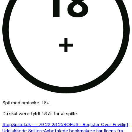
18
+
Spil med omtanke. 18+.
Du skal være fyldt 18 år for at spille.
StopSpillet.dk
—
70 22 28 25
ROFUS - Register Over Frivilligt
Udelukkede Spillere
Anbefalede bookmakere har licens fra