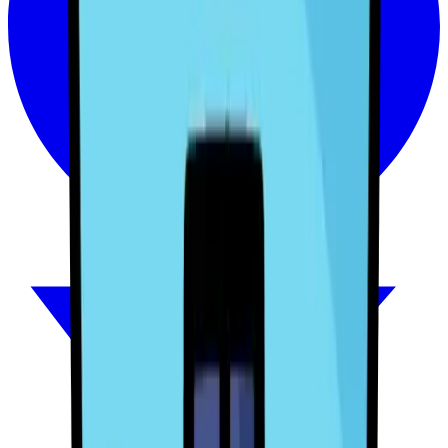
13
15
4
5
6
20
24
-4
17
Brommapojkarna
Degerfors
29
S. Haksabanovic
ANG
1
-
2
14
16
3
4
9
14
27
-13
13
Degerfors
T
20
E. Botheim
ANG
15
16
3
4
9
20
37
-17
13
Örgryte
2. aug.
U
OS
16
16
1
4
11
11
33
-22
7
Brommapojkarna
Halmstad
24
O. Sjöstrand
ANG
2
-
1
IFK Göteborg
V
25
E. Bishesari
MV
26. jul.
H
Elfsborg
18
F. Eriksson
FOR
1
-
2
T
5
J. Bager
FOR
20. jul.
U
AE
Kalmar
3
A. Erlingmark
FOR
2
-
2
NT
U
22
N. Tolf
FOR
12. jul.
H
OM
IFK Göteborg
4
-
0
24
Oliver Månsson
MF
V
DK
15
D. Kjær Kruse
MF
SC