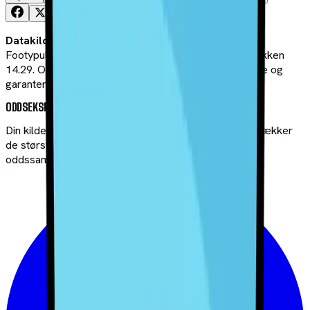
Malmö FF
Allsvenskan
Indbyrdes opgør
Startopstillinger
Odds sammenligning
Holdstatistik
Datakilde
:
Statistik, odds og kampdata leveret af
Malmö FF
1
Footypulse.org.
Odds sidst opdateret
:
12.07.2026
klokken
#
Hold
K
V
U
T
MF
MI
+/-
P
Opdateret
12.07.2026 kl. 14.29
1
Malmö FF
uafgjorte
(
4-3-3
)
IFK Göteborg
(
4-2-3-1
)
14.29
.
OddsEkspert forbinder ikke sig med udbyderne og
IFK Göteborg
1
15
13
2
0
42
17
+
25
41
Sirius
1X2 - Kampresultat
Begge hold scorer (BHS)
Over/Under 2.5 mål
Hj
1
Startopstilling
IFK Göteborg
garanterer ikke nøjagtigheden af odds.
23
Point
19
Bookmaker
1
X
2
2
16
9
3
4
36
15
+
21
30
Hammarby
12. jul. 2026
Malmö FF
Allsvenskan
Malmö FF
7
Sejre
5
ODDSEKSPERT
.DK
1.93
3.80
3.45
Spil her
4
-
0
3
14
8
2
4
33
15
+
18
26
Djurgården
2
Uafgjorte
4
1
R. Olsen
MV
IFK Göteborg
Din kilde til fodbold odds, statistik og spilforslag. Vi dækker
7
Nederlag
7
1.98
3.60
3.40
Spil her
4
16
6
7
3
28
26
+
2
25
Häcken
24. aug. 2025
Allsvenskan
Malmö FF
17
J. Larsen
FOR
de største ligaer med ekspertanalyser og
1.9
Mål pr. kamp
1.4
5
16
7
4
5
22
24
-2
25
0
-
0
AIK
1.89
3.72
3.60
Spil her
oddssammenligninger.
1.7
Indkasserede mål/kamp
2.2
5
A. Đurić
FOR
IFK Göteborg
6
16
6
6
4
21
18
+
3
24
+4
Målforskel
-13
Elfsborg
1.90
3.60
3.70
MP
25. maj 2025
Allsvenskan
IFK Göteborg
7
16
6
5
5
21
15
+
6
23
GAIS
1
-
0
44
M. Frejd Pålsson
FOR
1.91
3.80
3.50
Malmö FF
8
16
7
2
7
31
27
+
4
23
Malmö FF
23
N. Åstrand John
FOR
1.82
3.65
3.75
9
15
6
4
5
24
29
-5
22
Västerås SK
KB
10
16
5
4
7
22
35
-13
19
18+ Reklame. Spil ansvarligt.
40
K. Busuladzic
IFK Göteborg
MF
Malmö FF - Seneste kampe
11
16
5
3
8
21
24
-3
18
Kalmar
7
O. Rosengren
MF
Har du et spilleproblem? Ring StopSpillet: 70 22 28 25
T
V
T
U
V
12
15
4
5
6
20
20
0
17
Mjällby
37
A. Skogmar
MF
9. aug.
H
ROFUS.nu
StopSpillet.dk
Læs mere om ansvarligt spil