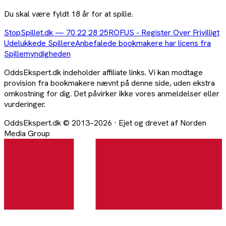
12.00
Du skal være fyldt 18 år for at spille.
HB Køge
StopSpillet.dk
—
70 22 28 25
ROFUS - Register Over Frivilligt
2
-
4
Udelukkede Spillere
Anbefalede bookmakere har licens fra
Lyngby Boldklub
Spillemyndigheden
lør. 24.01
14.30
OddsEkspert.dk indeholder affiliate links. Vi kan modtage
provision fra bookmakere nævnt på denne side, uden ekstra
omkostning for dig. Det påvirker ikke vores anmeldelser eller
Lyngby Boldklub
vurderinger.
3
-
0
Mjällby
OddsEkspert
.dk
© 2013–
2026
·
Ejet og drevet af
Norden
fre. 28.11
Media Group
19.00
Hillerød
1
-
0
Lyngby Boldklub
fre. 21.11
19.00