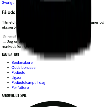
Sverige
Middelfart
man. 09.03
Få odds-tips i indbakken
19.00
Tilmeld dig og få udvalgte kampforudsigelser, kampagner og
Horsens
ekspert-analyser direkte på mail.
1
-
3
Lyngby Boldklub
Tilmeld
Jeg er over 18 år og accepterer at modtage
fre. 27.02
markedsføring om odds og spil.
19.00
NAVIGATION
Lyngby Boldklub
Bookmakere
2
-
0
Odds bonusser
Kolding IF
Fodbold
fre. 20.02
Ligaer
13.00
Fodboldkampe i dag
Forfattere
Hillerød
ANSVARLIGT SPIL
2
-
2
Lyngby Boldklub