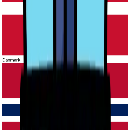
20
20
Mathias Kaarsbo Winther
Lyngby Boldklub
5
-
0
AJ
23
19
Esbjerg
Aksel Jörgensen
tirs. 21.04
20.00
Angribere
Hillerød
#
Spiller
Nationalitet
Alder
1
-
3
MA
Danmark
9
26
Lyngby Boldklub
M. Abubakari
lør. 18.04
13.00
10
25
Ísak Snaer Thorvaldsson
10
25
Lyngby Boldklub
Ísak Snaer Thorvaldsson
2
-
1
11
26
M. Warming
Hvidovre
lør. 11.04
16
22
Asbjørn Bøndergaard
14.30
JC
18
25
Lyngby Boldklub
J. Cornelius