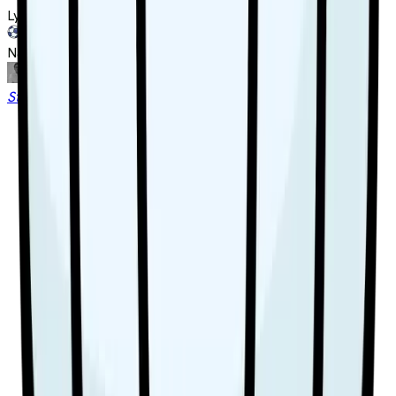
Lyngby Stadion
(
10,000
)
1
kommende kampe
Næste kamp
søn. 9. aug.
Steffen Fonvig
Chefredaktør & Sportsanalytiker