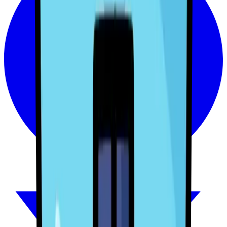
Statistik
Lyngby Boldklub
AGF
21
27
Oskar Snorre Olsen
søn. 26.07
16.00
31
20
K
29
Diego Kochen
V
19
U
4
FC København
Forsvarere
T
6
3
-
2
MF
67
Lyngby Boldklub
#
Spiller
Nationalitet
Alder
MI
31
lør. 18.07
2
28
Clean sheets
10
O. Buur
13.00
Gns. mål scoret
2.3
3
30
Gns. mål imod
1.1
Django Warmerdam
Hillerød
CA
0
-
1
4
23
C. Allen
Lyngby Boldklub
fre. 10.07
MI
5
27
13.00
Mihajlo Ivančević
6
20
Öster
Daníel Freyr Kristjánsson
0
-
3
NP
12
18
Lyngby Boldklub