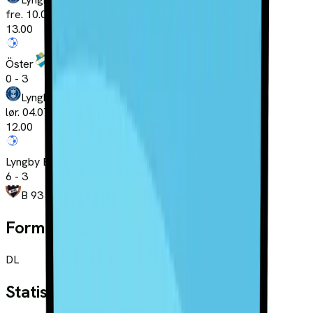
fre. 10.07
13.00
Öster
0
-
3
Lyngby Boldklub
lør. 04.07
12.00
Lyngby Boldklub
6
-
3
B 93
Form
D
L
Statistik