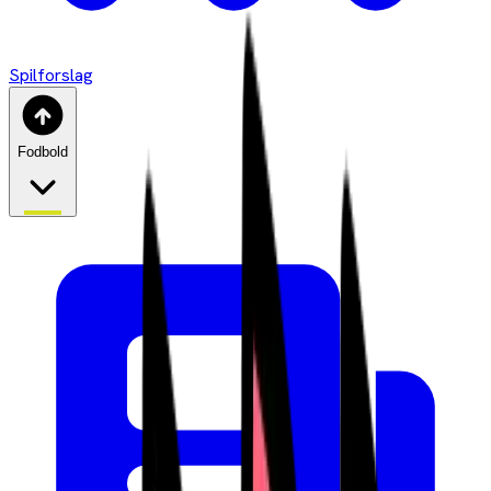
Spilforslag
Fodbold